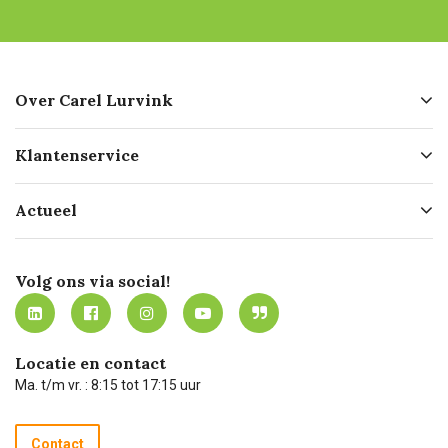
Over Carel Lurvink
Over ons
Klantenservice
Geschiedenis
Hofleverancier
Bestellen
Actueel
Missie
Bezorgen
Certificering
Software koppelingen
Merken
Werken bij Carel Lurvink
Mijn Carel Lurvink
Innovation LAB
Volg ons via social!
MVO
Mijn Carel Lurvink instructievideo's
Tevreden klanten
Carel Lurvink App
Carel Lurvink Blog
Hulp op afstand
Carel de podcast
Locatie en contact
Technische dienst
Ma. t/m vr. : 8:15 tot 17:15 uur
Retourneren
Recycle programma
Contact