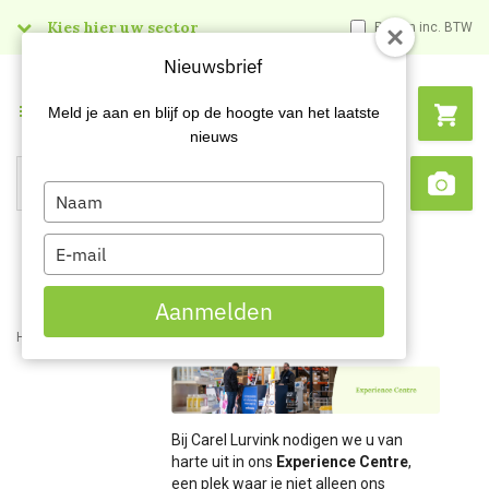
Kies hier uw sector
Prijzen inc. BTW
Nieuwsbrief
Menu
Meld je aan en blijf op de hoogte van het laatste
nieuws
Type
Search
Sca
your
name
Type
your
email
Aanmelden
Home
Services
Experience centre
Bij Carel Lurvink nodigen we u van
harte uit in ons
Experience Centre
,
een plek waar je niet alleen ons