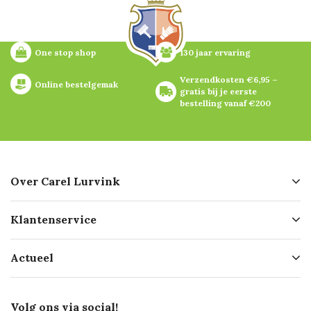
One stop shop
130 jaar ervaring
Verzendkosten €6,95 – 
Online bestelgemak
gratis bij je eerste 
bestelling vanaf €200
Over Carel Lurvink
Over ons
Klantenservice
Geschiedenis
Hofleverancier
Bestellen
Actueel
Missie
Bezorgen
Certificering
Software koppelingen
Merken
Werken bij Carel Lurvink
Mijn Carel Lurvink
Innovation LAB
Volg ons via social!