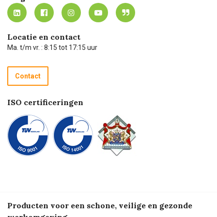
MVO
Mijn Carel Lurvink instructievideo's
Tevreden klanten
Carel Lurvink App
Carel Lurvink Blog
Hulp op afstand
Carel de podcast
Locatie en contact
Technische dienst
Ma. t/m vr. : 8:15 tot 17:15 uur
Retourneren
Recycle programma
Contact
Betalen
ISO certificeringen
Producten voor een schone, veilige en gezonde