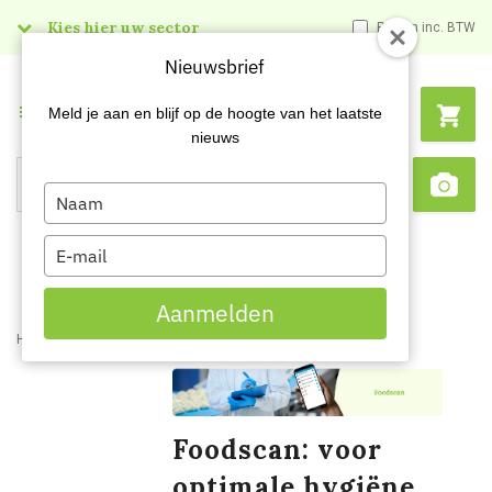
Kies hier uw sector
Prijzen inc. BTW
Nieuwsbrief
Menu
Meld je aan en blijf op de hoogte van het laatste
nieuws
Type
Search
Sca
your
name
Type
your
email
Aanmelden
Home
Services
Foodscan
Foodscan: voor
optimale hygiëne,