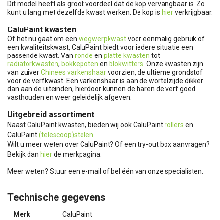
Dit model heeft als groot voordeel dat de kop vervangbaar is. Zo
kunt u lang met dezelfde kwast werken. De kop is
hier
verkrijgbaar.
CaluPaint kwasten
Of het nu gaat om een
wegwerpkwast
voor eenmalig gebruik of
een kwaliteitskwast, CaluPaint biedt voor iedere situatie een
passende kwast. Van
ronde
en
platte kwasten
tot
radiatorkwasten
,
bokkepoten
en
blokwitters
. Onze kwasten zijn
van zuiver
Chinees varkenshaar
voorzien, de ultieme grondstof
voor de verfkwast. Een varkenshaar is aan de wortelzijde dikker
dan aan de uiteinden, hierdoor kunnen de haren de verf goed
vasthouden en weer geleidelijk afgeven.
Uitgebreid assortiment
Naast CaluPaint kwasten, bieden wij ook CaluPaint
rollers
en
CaluPaint
(telescoop)stelen
.
Wilt u meer weten over CaluPaint? Of een try-out box aanvragen?
Bekijk dan
hier
de merkpagina.
Meer weten? Stuur een e-mail of bel één van onze specialisten.
Technische gegevens
Merk
CaluPaint