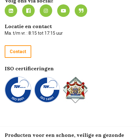
Volg ons via social!
MVO
Mijn Carel Lurvink instructievideo's
Tevreden klanten
Carel Lurvink App
Carel Lurvink Blog
Hulp op afstand
Carel de podcast
Locatie en contact
Technische dienst
Ma. t/m vr. : 8:15 tot 17:15 uur
Retourneren
Recycle programma
Contact
Betalen
ISO certificeringen
Producten voor een schone, veilige en gezonde