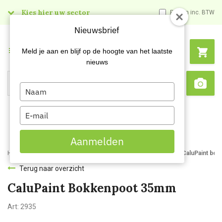
Kies hier uw sector
Prijzen inc. BTW
Nieuwsbrief
Menu
Meld je aan en blijf op de hoogte van het laatste
nieuws
Type
Search
Sca
your
name
Type
your
email
Aanmelden
Home
Webshop
Schildersartikelen
Kwasten
Bokkenpoot
CaluPaint bo
Terug naar overzicht
CaluPaint Bokkenpoot 35mm
Art:
2935