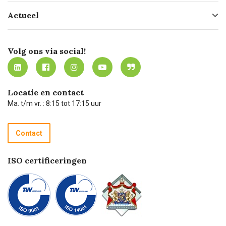
Hofleverancier
Bestellen
Actueel
Missie
Bezorgen
Certificering
Software koppelingen
Merken
Werken bij Carel Lurvink
Mijn Carel Lurvink
Innovation LAB
Volg ons via social!
MVO
Mijn Carel Lurvink instructievideo's
Tevreden klanten
Carel Lurvink App
Carel Lurvink Blog
Hulp op afstand
Carel de podcast
Locatie en contact
Technische dienst
Ma. t/m vr. : 8:15 tot 17:15 uur
Retourneren
Recycle programma
Contact
Betalen
ISO certificeringen