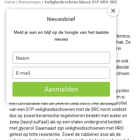
Home
Normeringen
Veiligheidsschoen klasse S1P HRO-SRC
Veiligheidsschoen klasse S1P
Nieuwsbrief
HRO SRC
Meld je aan en blijf op de hoogte van het laatste
Veiligheidsschoenen in klasse S1 hebben een veiligheidsneus,
nieuws
zijn antistatisch en hebben een energie absorberende hak. Ze
zijn niet waterbestendig en worden daarom uitsluitend in
droge werkomstandigheden gebruikt. De P in de
Type
veiligheidsnormering ‘S1P’ geeft aan dat de werkschoen ook
your
een antiperforatie tussenzool heeft. Er zijn drie verschillende
name
Type
normeringen die het antislipprofiel van een veiligheidsschoen
your
aangeven; SRA, SRB en SRC.
email
Aanmelden
Deze normeringen duiden de slipweerstand van antislipzolen
in verschillende werkomstandigheden aan. De SRC norm is
een combinatie van de SRA en SRB norm. Het antislipprofiel
van een S1P veiligheidsschoenen met de SRC norm voldoet
dus op zowel keramische tegelvloeren bedekt met water en
zeep (lauryl sulfaat) als op een stalen ondergrond bedekt
met glycerol. Daarnaast zijn veiligheidsschoenen met HRO
getest op hitte resistentie. Zowel de rubberen zool als de