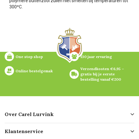
polymere buitenzool zullen niet smelten bij temperaturen tot
300ºC.
One stop shop
130 jaar ervaring
Verzendkosten €6,95 – 
Online bestelgemak
gratis bij je eerste 
bestelling vanaf €200
Over Carel Lurvink
Over ons
Klantenservice
Geschiedenis