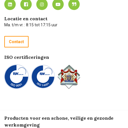
MVO
Mijn Carel Lurvink instructievideo's
Tevreden klanten
Carel Lurvink App
Carel Lurvink Blog
Hulp op afstand
Carel de podcast
Locatie en contact
Technische dienst
Ma. t/m vr. : 8:15 tot 17:15 uur
Retourneren
Recycle programma
Contact
Betalen
ISO certificeringen
Producten voor een schone, veilige en gezonde
werkomgeving