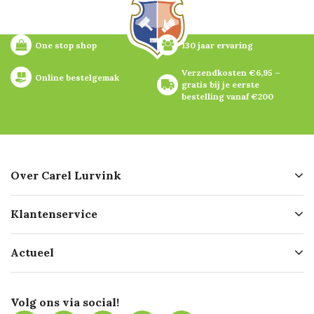
One stop shop
130 jaar ervaring
Verzendkosten €6,95 – 
Online bestelgemak
gratis bij je eerste 
bestelling vanaf €200
Over Carel Lurvink
Over ons
Klantenservice
Geschiedenis
Hofleverancier
Bestellen
Actueel
Missie
Bezorgen
Certificering
Software koppelingen
Merken
Werken bij Carel Lurvink
Mijn Carel Lurvink
Innovation LAB
Volg ons via social!