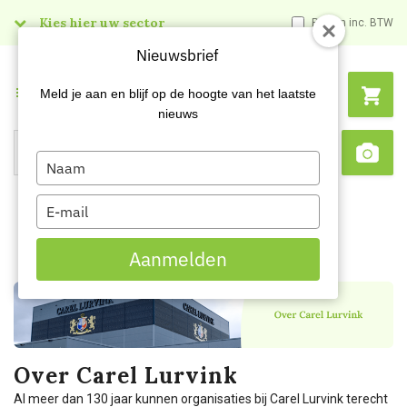
Kies hier uw sector
Prijzen inc. BTW
Nieuwsbrief
Menu
Meld je aan en blijf op de hoogte van het laatste
nieuws
Type
Search
Sca
your
name
Type
your
email
Aanmelden
Over Carel Lurvink
Al meer dan 130 jaar kunnen organisaties bij Carel Lurvink terecht