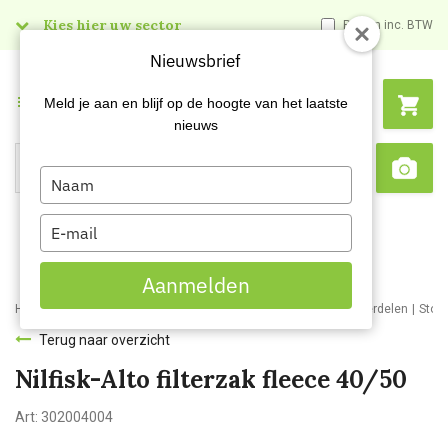
Kies hier uw sector
Prijzen inc. BTW
Nieuwsbrief
Menu
Meld je aan en blijf op de hoogte van het laatste
nieuws
Type
Search
Sca
your
name
Type
your
email
Aanmelden
Home
Webshop
Schoonmaakmachines
Stofzuigers en onderdelen
Stof
Terug naar overzicht
Nilfisk-Alto filterzak fleece 40/50
Art:
302004004