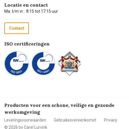
Hulp op afstand
Carel de podcast
Locatie en contact
Technische dienst
Ma. t/m vr. : 8:15 tot 17:15 uur
Retourneren
Recycle programma
Contact
Betalen
ISO certificeringen
Producten voor een schone, veilige en gezonde
werkomgeving
Leveringsvoorwaarden
Gebruiksovereenkomst
Privacy
© 2026 by Carel Lurvink