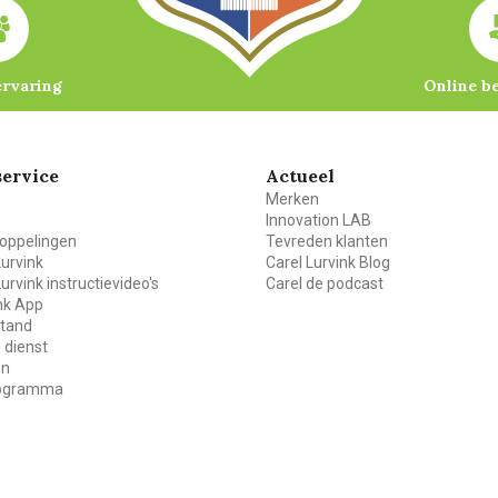
ervaring
Online b
ervice
Actueel
Merken
Innovation LAB
oppelingen
Tevreden klanten
Lurvink
Carel Lurvink Blog
Lurvink instructievideo's
Carel de podcast
ink App
stand
 dienst
en
rogramma