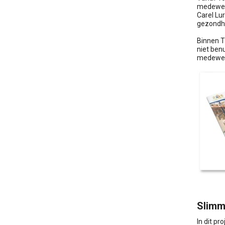
medewerk
Carel Lu
gezondhe
Binnen T
niet ben
medewerk
Slimme
In dit p