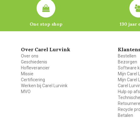
One stop shop
130 jaar 
Over Carel Lurvink
Klantens
Over ons
Bestellen
Geschiedenis
Bezorgen
Hofleverancier
Software k
Missie
Mijn Carel 
Certificering
Mijn Carel 
Werken bij Carel Lurvink
Carel Lurv
MVO
Hulp op af
Technische
Retourner
Recycle p
Betalen