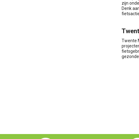
zijn ond
Denk aan
fietsacti
Twent
Twente M
projecte
fietsgeb
gezonder