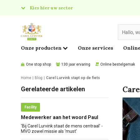
Kies hier uw sector
& Food
edical
Onze producten
Onze services
Online
One stop shop
130 jaar ervaring
Online bestelgemak
Home
Blog
Carel Lurvink stapt op de fiets
Care
Gerelateerde artikelen
Facility
Medewerker aan het woord Paul
'Bij Carel Lurvink staat de mens centraal' -
MVO zowel missie als 'must'