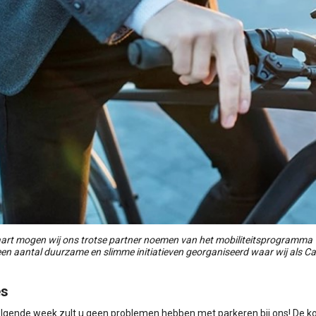
art mogen wij ons trotse partner noemen van het mobiliteitsprogramma 
en aantal duurzame en slimme initiatieven georganiseerd waar wij als C
es
lgende week zult u geen problemen hebben met parkeren bij ons! De