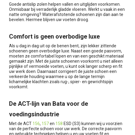
Goede antislip zolen helpen vallen en uitglijden voorkomen.
Onmisbaar bij verraderlijk gladde vloeren. Werkt u vaak in een
natte omgeving? Waterafstotende schoenen zijn dan aan te
bevelen. Hiermee blijven uw voeten droog.
Comfort is geen overbodige luxe
Als u dag in dag uit op de benen bent, zijn lekker zittende
schoenen geen overbodige luxe. Naast een goede pasvorm,
moeten ze comfortabel lopen en van een geschikt materiaal
gemaakt zijn. Met de juiste schoenen voorkomt u niet alleen
pijnlijke of vermoeide voeten, u kunt ook langer scherp en fit
uw werk doen. Daarnaast corrigeert de juiste schoen een
verkeerde houding waarmee u op de lange termijn
lichamelijke klachten zoals rug-, spier- en gewrichtspijn
voorkomt.
De ACT-lijn van Bata voor de
voedingsindustrie
Met de ACT
156
,
157
en
158
ESD (S3) kunnen wij u voorzien
van de perfecte schoen voor uw werk. De correcte pasvorm
en gebruikte technieken helpen u en uw voeten fit en