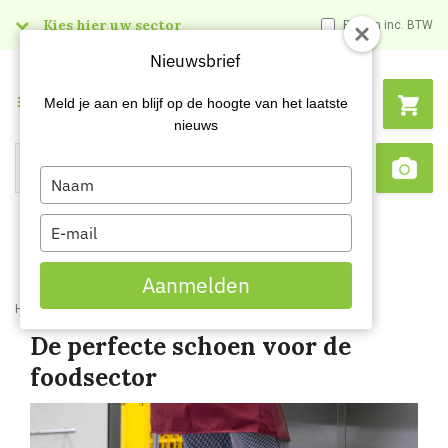
Kies hier uw sector
Prijzen inc. BTW
Nieuwsbrief
Menu
Meld je aan en blijf op de hoogte van het laatste
nieuws
Type
Search
Sca
your
name
Type
your
email
Aanmelden
Home
Blog
De perfecte schoen voor de foodsector
De perfecte schoen voor de
foodsector