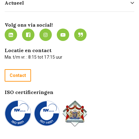
Actueel
Missie
Bezorgen
Certificering
Software koppelingen
Merken
Werken bij Carel Lurvink
Mijn Carel Lurvink
Innovation LAB
Volg ons via social!
MVO
Mijn Carel Lurvink instructievideo's
Tevreden klanten
Carel Lurvink App
Carel Lurvink Blog
Hulp op afstand
Carel de podcast
Locatie en contact
Technische dienst
Ma. t/m vr. : 8:15 tot 17:15 uur
Retourneren
Recycle programma
Contact
Betalen
ISO certificeringen