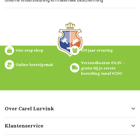
One stop shop
130 jaar ervaring
Verzendkosten €6,95 – 
Online bestelgemak
gratis bij je eerste 
bestelling vanaf €200
Over Carel Lurvink
Over ons
Klantenservice
Geschiedenis
Hofleverancier
Bestellen