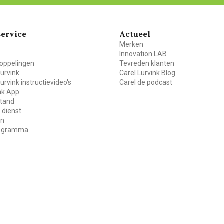
ervice
Actueel
Merken
Innovation LAB
oppelingen
Tevreden klanten
Lurvink
Carel Lurvink Blog
Lurvink instructievideo's
Carel de podcast
ink App
stand
 dienst
en
rogramma