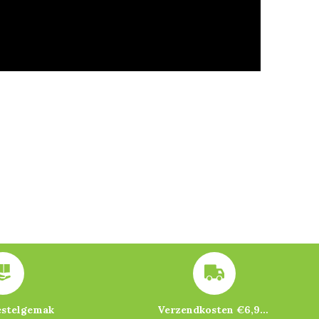
estelgemak
Verzendkosten €6,95 – gratis bij je eerste bestelling vanaf €200