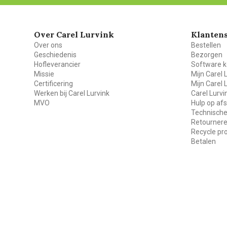
Over Carel Lurvink
Klantens
Over ons
Bestellen
Geschiedenis
Bezorgen
Hofleverancier
Software k
Missie
Mijn Carel 
Certificering
Mijn Carel 
Werken bij Carel Lurvink
Carel Lurv
MVO
Hulp op af
Technische
Retourner
Recycle p
Betalen