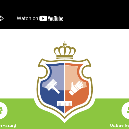
ervaring
Online b