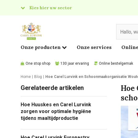
Kies hier uw sector
& Food
edical
Onze producten
Onze services
Online
One stop shop
130 jaar ervaring
Online bestelgemak
Home
Blog
Hoe Carel Lurvink en Schoonmaakorganisatie Wou
Hoe 
Gerelateerde artikelen
scho
Hoe Huuskes en Carel Lurvink
zorgen voor optimale hygiëne
tijdens maaltijdproductie
Hoe Carel Lurvink Europastry