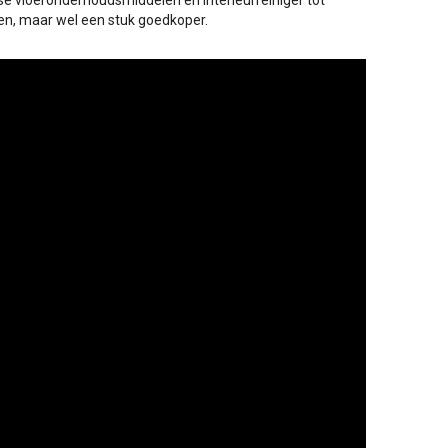
se vloeronderhoudsmiddelen en interieurreiniger tot
n, maar wel een stuk goedkoper.