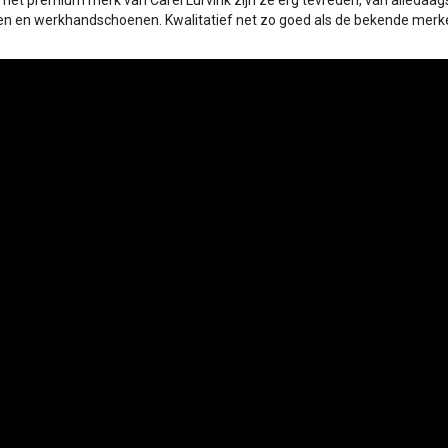
 het premium merk van Carel Lurvink zijn ze erg tevreden, van alledaag
n en werkhandschoenen. Kwalitatief net zo goed als de bekende merke