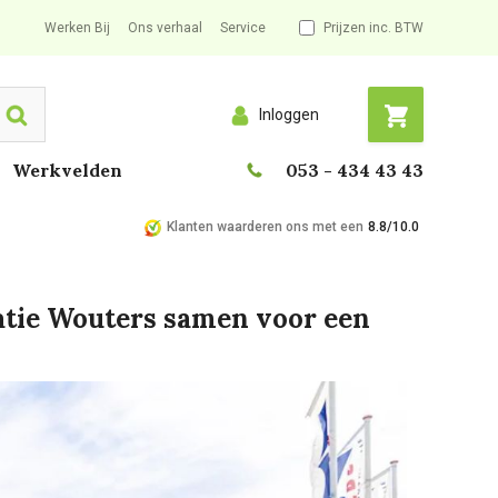
Werken Bij
Ons verhaal
Service
Prijzen inc. BTW
Inloggen
Search
Werkvelden
053 - 434 43 43
Klanten waarderen ons met een
8.8/10.0
tie Wouters samen voor een