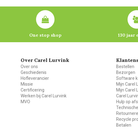
One stop shop
130 jaar 
Over Carel Lurvink
Klantens
Over ons
Bestellen
Geschiedenis
Bezorgen
Hofleverancier
Software k
Missie
Mijn Carel 
Certificering
Mijn Carel 
Werken bij Carel Lurvink
Carel Lurv
MVO
Hulp op af
Technische
Retourner
Recycle p
Betalen