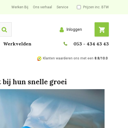
Werken Bij
Ons verhaal
Service
Prijzen inc. BTW
Inloggen
Search
Werkvelden
053 - 434 43 43
Klanten waarderen ons met een
8.8/10.0
bij hun snelle groei