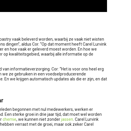
opastry vaak beleverd worden, waarbij ze vaak niet wisten
ns dingen”, aldus Cor. “Op dat moment heeft Carel Lurvink
 en hoe vaak er geleverd moest worden. En hoe we
r op kwaliteitsgebied, waarbij alle informatie op de
van informatieverzorging. Cor: “Het is voor ons heel erg
en we ze gebruiken in een voedselproducerende
. En we krijgen automatisch updates als die er zijn, en dat
ar
 geleden begonnen met nul medewerkers, werken er
 Een sterke groei in drie jaar tijd, dat moet wel worden
er
chemie
, we kunnen niet zonder
jassen
. Carel Lurvink
f hebben verrast met de groei, maar ook zeker Carel