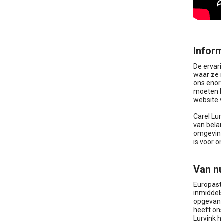
Infor
De ervar
waar ze 
ons enor
moeten be
website 
Carel Lu
van bela
omgeving
is voor 
Van n
Europast
inmiddel
opgevang
heeft on
Lurvink 