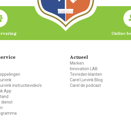
ervaring
Online b
ervice
Actueel
Merken
Innovation LAB
oppelingen
Tevreden klanten
Lurvink
Carel Lurvink Blog
Lurvink instructievideo's
Carel de podcast
ink App
stand
 dienst
en
rogramma