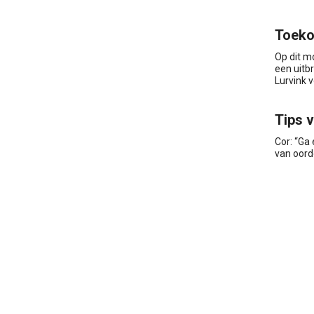
Toeko
Op dit m
een uitb
Lurvink v
Tips 
Cor: “Ga
van oord