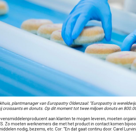
khuis, plantmanager van Europastry Oldenzaal: “Europastry is wereldwijd
j croissants en donuts. Op dit moment tot twee miljoen donuts en 800.00
evensmiddelenproducent aan klanten te mogen leveren, moeten organisati
FS. Zo moeten werknemers die met het product in contact komen bijvo
ddelen nodig, bezems, etc. Cor: “En dat gaat continu door. Carel Lurvink 