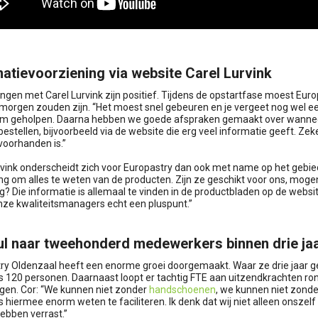
matievoorziening via website Carel Lurvink
ingen met Carel Lurvink zijn positief. Tijdens de opstartfase moest Eur
morgen zouden zijn. “Het moest snel gebeuren en je vergeet nog wel ee
m geholpen. Daarna hebben we goede afspraken gemaakt over wanneer
stellen, bijvoorbeeld via de website die erg veel informatie geeft. Zeke
voorhanden is.”
rvink onderscheidt zich voor Europastry dan ook met name op het gebied 
ng om alles te weten van de producten. Zijn ze geschikt voor ons, mog
? Die informatie is allemaal te vinden in de productbladen op de website
onze kwaliteitsmanagers echt een pluspunt.”
ul naar tweehonderd medewerkers binnen drie ja
ry Oldenzaal heeft een enorme groei doorgemaakt. Waar ze drie jaar
s 120 personen. Daarnaast loopt er tachtig FTE aan uitzendkrachten rond.
en. Cor: “We kunnen niet zonder
handschoenen
, we kunnen niet zond
s hiermee enorm weten te faciliteren. Ik denk dat wij niet alleen onszel
hebben verrast.”