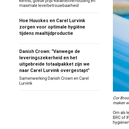
kennis, goede prijs-kwaliteitverhouding en
maximale leverbetrouwbaarheid
Hoe Huuskes en Carel Lurvink
zorgen voor optimale hygiëne
tijdens maaltijdproductie
Danish Crown: "Vanwege de
leveringszekerheid en het
uitgebreide totaalpakket zijn we
naar Carel Lurvink overgestapt"
Samenwerking Danish Crown en Carel
Lurvink
Cor Broo
maken wi
Om als l
BRC of I
hygiënemi