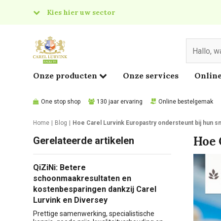
Kies hier uw sector
& Food
edical
Onze producten
Onze services
Online
One stop shop
130 jaar ervaring
Online bestelgemak
Home
Blog
Hoe Carel Lurvink Europastry ondersteunt bij hun sn
Hoe 
Gerelateerde artikelen
QiZiNi: Betere
schoonmaakresultaten en
kostenbesparingen dankzij Carel
Lurvink en Diversey
Prettige samenwerking, specialistische