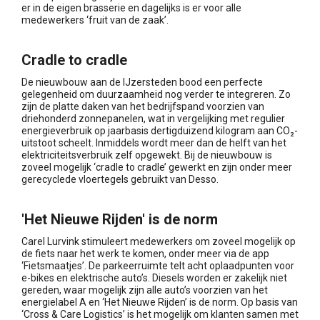
er in de eigen brasserie en dagelijks is er voor alle
medewerkers ‘fruit van de zaak’.
Cradle to cradle
De nieuwbouw aan de IJzersteden bood een perfecte
gelegenheid om duurzaamheid nog verder te integreren. Zo
zijn de platte daken van het bedrijfspand voorzien van
driehonderd zonnepanelen, wat in vergelijking met regulier
energieverbruik op jaarbasis dertigduizend kilogram aan CO₂-
uitstoot scheelt. Inmiddels wordt meer dan de helft van het
elektriciteitsverbruik zelf opgewekt. Bij de nieuwbouw is
zoveel mogelijk ‘cradle to cradle’ gewerkt en zijn onder meer
gerecyclede vloertegels gebruikt van Desso.
'Het Nieuwe Rijden' is de norm
Carel Lurvink stimuleert medewerkers om zoveel mogelijk op
de fiets naar het werk te komen, onder meer via de app
‘Fietsmaatjes’. De parkeerruimte telt acht oplaadpunten voor
e-bikes en elektrische auto’s. Diesels worden er zakelijk niet
gereden, waar mogelijk zijn alle auto’s voorzien van het
energielabel A en ‘Het Nieuwe Rijden’ is de norm. Op basis van
‘Cross & Care Logistics’ is het mogelijk om klanten samen met