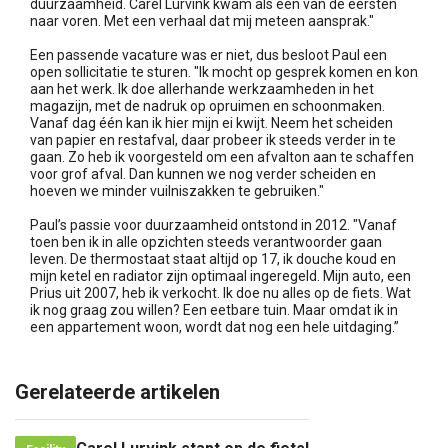
duurzaamheid. Carel Lurvink kwam als één van de eersten
naar voren. Met een verhaal dat mij meteen aansprak."
Een passende vacature was er niet, dus besloot Paul een
open sollicitatie te sturen. "Ik mocht op gesprek komen en kon
aan het werk. Ik doe allerhande werkzaamheden in het
magazijn, met de nadruk op opruimen en schoonmaken.
Vanaf dag één kan ik hier mijn ei kwijt. Neem het scheiden
van papier en restafval, daar probeer ik steeds verder in te
gaan. Zo heb ik voorgesteld om een afvalton aan te schaffen
voor grof afval. Dan kunnen we nog verder scheiden en
hoeven we minder vuilniszakken te gebruiken."
Paul’s passie voor duurzaamheid ontstond in 2012. "Vanaf
toen ben ik in alle opzichten steeds verantwoorder gaan
leven. De thermostaat staat altijd op 17, ik douche koud en
mijn ketel en radiator zijn optimaal ingeregeld. Mijn auto, een
Prius uit 2007, heb ik verkocht. Ik doe nu alles op de fiets. Wat
ik nog graag zou willen? Een eetbare tuin. Maar omdat ik in
een appartement woon, wordt dat nog een hele uitdaging.”
Gerelateerde artikelen