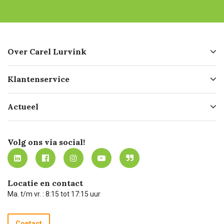
Over Carel Lurvink
Over ons
Klantenservice
Geschiedenis
Hofleverancier
Bestellen
Actueel
Missie
Bezorgen
Certificering
Software koppelingen
Merken
Werken bij Carel Lurvink
Mijn Carel Lurvink
Innovation LAB
Volg ons via social!
MVO
Mijn Carel Lurvink instructievideo's
Tevreden klanten
Carel Lurvink App
Carel Lurvink Blog
Hulp op afstand
Carel de podcast
Locatie en contact
Technische dienst
Ma. t/m vr. : 8:15 tot 17:15 uur
Retourneren
Recycle programma
Contact