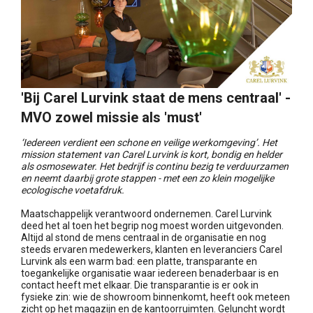
'Bij Carel Lurvink staat de mens centraal' -
MVO zowel missie als 'must'
‘Iedereen verdient een schone en veilige werkomgeving’. Het
mission statement van Carel Lurvink is kort, bondig en helder
als osmosewater. Het bedrijf is continu bezig te verduurzamen
en neemt daarbij grote stappen - met een zo klein mogelijke
ecologische voetafdruk.
Maatschappelijk verantwoord ondernemen. Carel Lurvink
deed het al toen het begrip nog moest worden uitgevonden.
Altijd al stond de mens centraal in de organisatie en nog
steeds ervaren medewerkers, klanten en leveranciers Carel
Lurvink als een warm bad: een platte, transparante en
toegankelijke organisatie waar iedereen benaderbaar is en
contact heeft met elkaar. Die transparantie is er ook in
fysieke zin: wie de showroom binnenkomt, heeft ook meteen
zicht op het magazijn en de kantoorruimten. Geluncht wordt