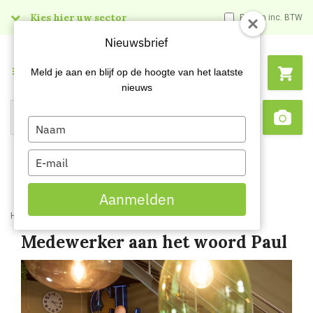
Kies hier uw sector
Prijzen inc. BTW
Nieuwsbrief
Menu
Meld je aan en blijf op de hoogte van het laatste
nieuws
Type
Search
Sca
your
name
Type
your
email
Aanmelden
Home
Blog
Medewerker aan het woord Paul
Medewerker aan het woord Paul