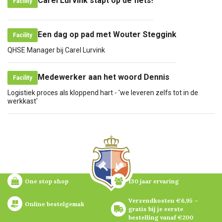
Carel Lurvink stapt op de fiets!
Facility
Een dag op pad met Wouter Steggink
Facility
QHSE Manager bij Carel Lurvink
Medewerker aan het woord Dennis
Facility
Logistiek proces als kloppend hart - 'we leveren zelfs tot in de
werkkast'
One stop shop
130 jaar ervaring
Verzendkosten €6,95 – 
Online bestelgemak
gratis bij je eerste 
bestelling vanaf €200