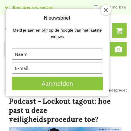
Kies hier uw sector
Prijzen inc. BTW
Nieuwsbrief
Menu
Meld je aan en blijf op de hoogte van het laatste
nieuws
Type
Search
Sca
your
name
Type
your
email
Aanmelden
Home
Blog
Podcast Lockout tagout hoe past u deze veiligheidsprocedu
Podcast - Lockout tagout: hoe
past u deze
veiligheidsprocedure toe?