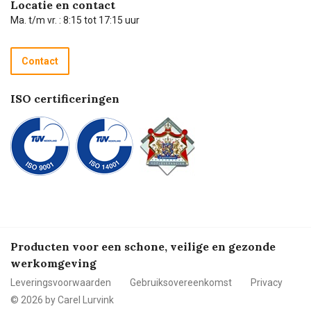
Locatie en contact
Technische dienst
Ma. t/m vr. : 8:15 tot 17:15 uur
Retourneren
Recycle programma
Contact
Betalen
ISO certificeringen
Producten voor een schone, veilige en gezonde
werkomgeving
Leveringsvoorwaarden
Gebruiksovereenkomst
Privacy
© 2026 by Carel Lurvink