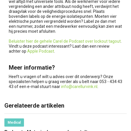
wel altijd met universele tools. Als de werknemer voor iedere
vergrendeling een ander attribuut nodig heeft, verdwijnt het
draagvlak voor de veiligheidsprocedures snel. Plaats
bovendien labels op de energie isolatiepunten. Moeten vier
elektrische punten vergrendeld worden? Label ze dan met
een nummer, zodat een medewerker eenvoudig kan zien wat
hij precies moet afsluiten.
Beluister hier de gehele Carel de Podcast over lockout tagout
.
Vindt u deze podcast interessant? Laat dan een review
achter op
Apple Podcast
.
Meer informatie?
Heeft u vragen of wilt u advies over dit onderwerp? Onze
specialisten helpen u graag verder als u belt naar 053 - 434 43
43 of een e-mail stuurt naar
info@carellurvink.nl
.
Gerelateerde artikelen
Medical