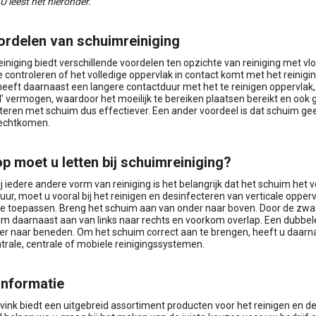
U leest het hieronder.
ordelen van schuimreiniging
iniging biedt verschillende voordelen ten opzichte van reiniging met v
e controleren of het volledige oppervlak in contact komt met het reinigin
eeft daarnaast een langere contactduur met het te reinigen oppervlak,
d’ vermogen, waardoor het moeilijk te bereiken plaatsen bereikt en ook
eren met schuim dus effectiever. Een ander voordeel is dat schuim geen ‘
rechtkomen.
p moet u letten bij schuimreiniging?
ij iedere andere vorm van reiniging is het belangrijk dat het schuim het 
uur, moet u vooral bij het reinigen en desinfecteren van verticale oppe
e toepassen. Breng het schuim aan van onder naar boven. Door de zwaa
im daarnaast aan van links naar rechts en voorkom overlap. Een dubbe
er naar beneden. Om het schuim correct aan te brengen, heeft u daarna
ntrale, centrale of mobiele reinigingssystemen.
informatie
rvink biedt een uitgebreid assortiment producten voor het reinigen en 