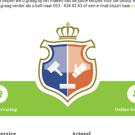
d helpen we u graag bij het maken van de juiste keuzes voor uw bedrij
 graag verder als u belt naar 053 - 434 43 43 of een e-mail stuurt naar
i
ervaring
Online b
ervice
Actueel