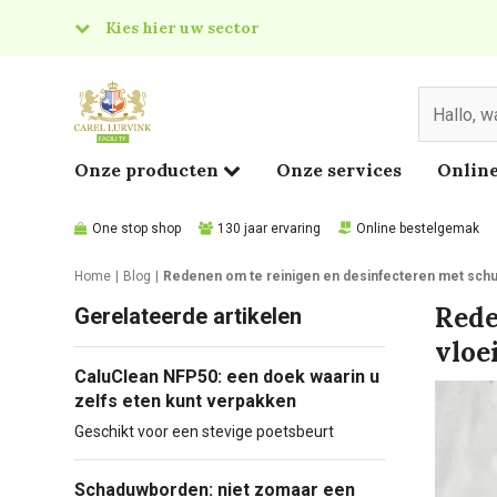
Kies hier uw sector
& Food
edical
Onze producten
Onze services
Online
One stop shop
130 jaar ervaring
Online bestelgemak
Home
Blog
Redenen om te reinigen en desinfecteren met schui
Rede
Gerelateerde artikelen
vloe
CaluClean NFP50: een doek waarin u
zelfs eten kunt verpakken
Geschikt voor een stevige poetsbeurt
Schaduwborden: niet zomaar een