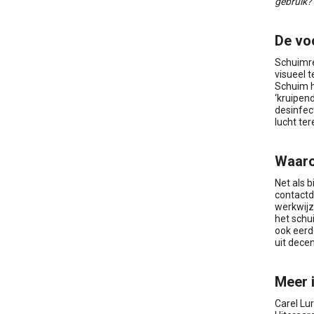
gebruik? 
De vo
Schuimre
visueel t
Schuim h
‘kruipen
desinfect
lucht te
Waaro
Net als b
contactd
werkwijz
het schu
ook eerd
uit dece
Meer 
Carel Lu