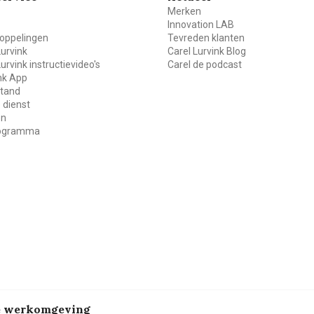
Merken
Innovation LAB
oppelingen
Tevreden klanten
Lurvink
Carel Lurvink Blog
Lurvink instructievideo's
Carel de podcast
ink App
stand
 dienst
en
rogramma
de werkomgeving