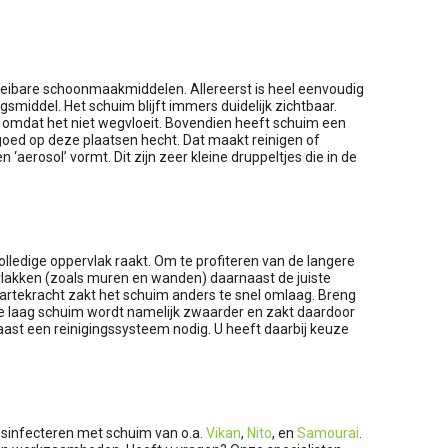
loeibare schoonmaakmiddelen. Allereerst is heel eenvoudig
gsmiddel. Het schuim blijft immers duidelijk zichtbaar.
 omdat het niet wegvloeit. Bovendien heeft schuim een
 goed op deze plaatsen hecht. Dat maakt reinigen of
aerosol’ vormt. Dit zijn zeer kleine druppeltjes die in de
volledige oppervlak raakt. Om te profiteren van de langere
rvlakken (zoals muren en wanden) daarnaast de juiste
rtekracht zakt het schuim anders te snel omlaag. Breng
le laag schuim wordt namelijk zwaarder en zakt daardoor
ast een reinigingssysteem nodig. U heeft daarbij keuze
desinfecteren met schuim van o.a.
Vikan
,
Nito
, en
Samourai
.