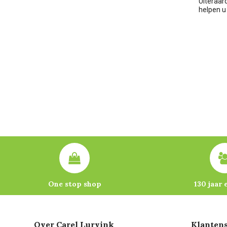
Uiteraar
helpen u
One stop shop
130 jaar 
Over Carel Lurvink
Klantens