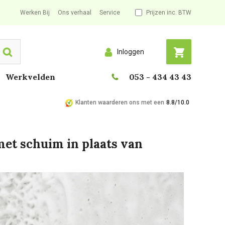
Werken Bij
Ons verhaal
Service
Prijzen inc. BTW
Inloggen
Search
Werkvelden
053 - 434 43 43
Klanten waarderen ons met een
8.8/10.0
met schuim in plaats van