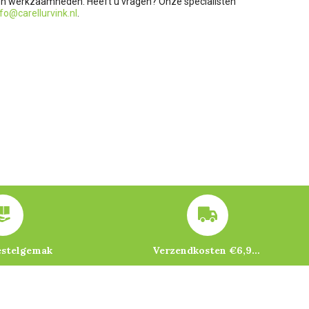
f en werkzaamheden. Heeft u vragen? Onze specialisten
nfo@carellurvink.nl
.
estelgemak
Verzendkosten €6,95 – gratis bij je eerste bestelling vanaf €200