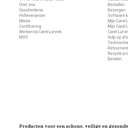
Over ons
Bestellen
Geschiedenis
Bezorgen
Hofleverancier
Software k
Missie
Mijn Carel 
Certificering
Mijn Carel 
Werken bij Carel Lurvink
Carel Lurv
MVO
Hulp op af
Technische
Retourner
Recycle p
Betalen
Producten voor een schone, veilige en gezon