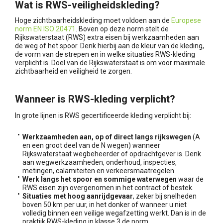
Wat is RWS-veiligheidskleding?
Hoge zichtbaarheidskleding moet voldoen aan de
Europese
norm EN ISO 20471
. Boven op deze norm stelt de
Rijkswaterstaat (RWS) extra eisen bij werkzaamheden aan
de weg of het spoor. Denk hierbij aan de kleur van de kleding,
de vorm van de strepen en in welke situaties RWS-kleding
verplicht is. Doel van de Rijkswaterstaat is om voor maximale
zichtbaarheid en veiligheid te zorgen.
Wanneer is RWS-kleding verplicht?
In grote lijnen is RWS gecertificeerde kleding verplicht bij:
Werkzaamheden aan, op of direct langs rijkswegen
(A
en een groot deel van de N wegen) wanneer
Rijkswaterstaat wegbeheerder of opdrachtgever is. Denk
aan wegwerkzaamheden, onderhoud, inspecties,
metingen, calamiteiten en verkeersmaatregelen.
Werk langs het spoor en sommige waterwegen
waar de
RWS eisen zijn overgenomen in het contract of bestek.
Situaties met hoog aanrijdgevaar
, zeker bij snelheden
boven 50 km per uur, in het donker of wanneer u niet
volledig binnen een veilige wegafzetting werkt. Dan is in de
praktijk RWS-kleding in klasse 3 de norm.