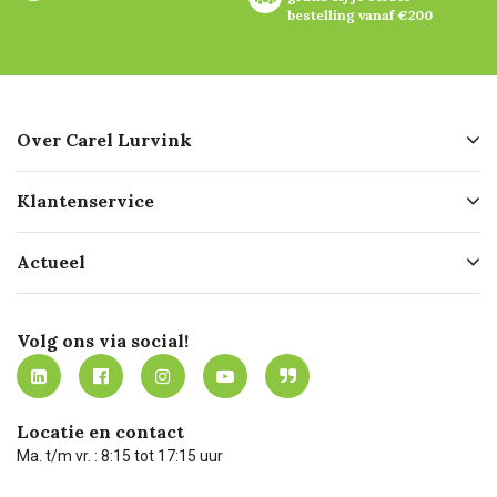
bestelling vanaf €200
Over Carel Lurvink
Over ons
Klantenservice
Geschiedenis
Hofleverancier
Bestellen
Actueel
Missie
Bezorgen
Certificering
Software koppelingen
Merken
Werken bij Carel Lurvink
Mijn Carel Lurvink
Innovation LAB
Volg ons via social!
MVO
Mijn Carel Lurvink instructievideo's
Tevreden klanten
Carel Lurvink App
Carel Lurvink Blog
Hulp op afstand
Carel de podcast
Locatie en contact
Technische dienst
Ma. t/m vr. : 8:15 tot 17:15 uur
Retourneren