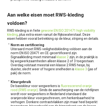
Aan welke eisen moet RWS-kleding
voldoen?
RWS-kleding is in feite
gewone EN ISO 201471 high visibility
kleding
, plus extra eisen vanuit de Rijkswaterstaat. Deze
eisen hebben vooral betrekking op de kleur, striping en details.
Norm en certificering
Uiteraard moet RWS-veiligheidskleding voldoen aan de
norm EN ISO 20471 en CE-gecertificeerd zijn.
Signaalkleding moet minimaal
klasse 2
zijn, in de praktijk is
bij wegwerkzaamheden alleen klasse 2 of 3 toegestaan.
Overdag volstaat meestal een klasse 2 RWS hesje, bij
duister, slecht weer of hogere snelheden is
klasse 3
(jas of
pak) de norm.
Kleurgebruik
De basiskleur voor wegwerkers is
fluorescerend oranje
rood (RWS oranje)
. Sinds de aanscherping van de richtlijnen
wordt voor wegwerkers in Nederland standaard die
oranjerode kleur voorgeschreven, om herkenbaarheid te
verhogen. Donkere contrastvlakken zijn maar heel beperkt