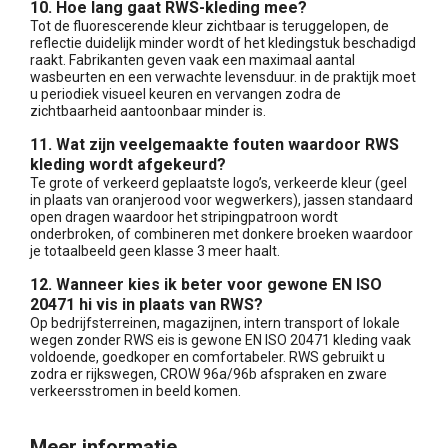
10. Hoe lang gaat RWS-kleding mee?
Tot de fluorescerende kleur zichtbaar is teruggelopen, de
reflectie duidelijk minder wordt of het kledingstuk beschadigd
raakt. Fabrikanten geven vaak een maximaal aantal
wasbeurten en een verwachte levensduur. in de praktijk moet
u periodiek visueel keuren en vervangen zodra de
zichtbaarheid aantoonbaar minder is.
11. Wat zijn veelgemaakte fouten waardoor RWS
kleding wordt afgekeurd?
Te grote of verkeerd geplaatste logo’s, verkeerde kleur (geel
in plaats van oranjerood voor wegwerkers), jassen standaard
open dragen waardoor het stripingpatroon wordt
onderbroken, of combineren met donkere broeken waardoor
je totaalbeeld geen klasse 3 meer haalt.
12. Wanneer kies ik beter voor gewone EN ISO
20471 hi vis in plaats van RWS?
Op bedrijfsterreinen, magazijnen, intern transport of lokale
wegen zonder RWS eis is gewone EN ISO 20471 kleding vaak
voldoende, goedkoper en comfortabeler. RWS gebruikt u
zodra er rijkswegen, CROW 96a/96b afspraken en zware
verkeersstromen in beeld komen.
Meer informatie