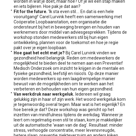
worden in wat je doet, maar hoe? Of je wil een stap maken
en iets bijleren. Hoe pak je dat aan?
Fit for the future.
‘Ik sta even stil…. En dat is een hele
vooruitgang!’ Carel Lurvink heeft een samenwerking met
Coöperatie Loopbaanstation, een organisatie die
ondersteunt bij het in beweging brengen en houden van
werknemers door middel van adviesgesprekken. Tijdens de
workshop stonden medewerkers stil bij hun eigen
ontwikkeling, plannen voor de toekomst en hoe je regie
pakt over je eigen loopbaan.
Hoe gaat het echt met je?
Bij Carel Lurvink vinden we
gezondheid heel belangrijk. Reden om medewerkers de
mogelijkheid te bieden deel te nemen aan een Preventief
Medisch Onderzoek om inzicht te krijgen in de mentale en
fysieke gezondheid, leefstijl en risico’s. Op deze manier
worden medewerkers op een laagdrempelige manier
bewust van de mogelijkheden om te werken aan het
verbeteren en behouden van hun eigen gezondheid.
Van werkdruk naar werkgeluk.
Iedereen wil graag
gelukkig zijn in haar of zijn werk. Het woord werkgeluk kom
je tegenwoordig overal tegen. Maar wat is het eigenlijk? En
hoe bereik je dat? Deze workshop was gericht op het
inzetten van mindfulness tijdens de werkdag. Wanneer je
leert om regelmatig even stil te staan, kom je makkelijker
uit de automatische ‘waan van de dag’. Resultaat: minder
stress, verhoogde concentratie, meer levensvreugde,
betere slaap, preventie ziekteverzuim en anders kijken