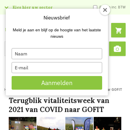
Kies hier uw sector
Prijzen inc. BTW
Nieuwsbrief
Menu
Meld je aan en blijf op de hoogte van het laatste
nieuws
Type
Search
Sca
your
name
Type
your
email
Aanmelden
Home
Blog
Terugblik vitaliteitsweek van 2021 van COVID naar GOFIT
Terugblik vitaliteitsweek van
2021 van COVID naar GOFIT