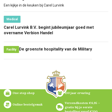
Een kijkje in de keuken bij Carel Lurvink
Medical
Carel Lurvink B.V.. begint jubileumjaar goed met
overname Verbion Handel
De groenste hospitality van de Military
Facility
One stop shop
130 jaar ervaring
Verzendkosten €6,95 – 
Online bestelgemak
gratis bij je eerste 
bestelling vanaf €200