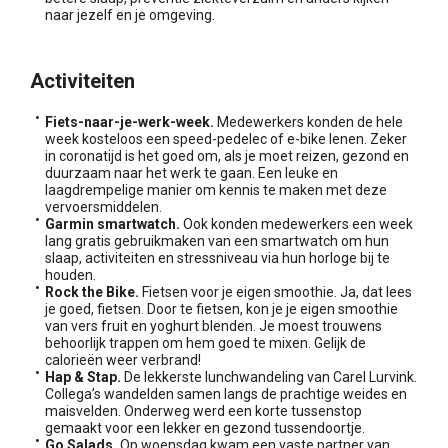
naar jezelf en je omgeving.
Activiteiten
Fiets-naar-je-werk-week.
Medewerkers konden de hele
week kosteloos een speed-pedelec of e-bike lenen. Zeker
in coronatijd is het goed om, als je moet reizen, gezond en
duurzaam naar het werk te gaan. Een leuke en
laagdrempelige manier om kennis te maken met deze
vervoersmiddelen.
Garmin smartwatch.
Ook konden medewerkers een week
lang gratis gebruikmaken van een smartwatch om hun
slaap, activiteiten en stressniveau via hun horloge bij te
houden.
Rock the Bike.
Fietsen voor je eigen smoothie. Ja, dat lees
je goed, fietsen. Door te fietsen, kon je je eigen smoothie
van vers fruit en yoghurt blenden. Je moest trouwens
behoorlijk trappen om hem goed te mixen. Gelijk de
calorieën weer verbrand!
Hap & Stap.
De lekkerste lunchwandeling van Carel Lurvink.
Collega’s wandelden samen langs de prachtige weides en
maisvelden. Onderweg werd een korte tussenstop
gemaakt voor een lekker en gezond tussendoortje.
Go Salads.
Op woensdag kwam een vaste partner van