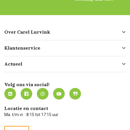
Over Carel Lurvink
Over ons
Klantenservice
Geschiedenis
Hofleverancier
Bestellen
Actueel
Missie
Bezorgen
Certificering
Software koppelingen
Merken
Werken bij Carel Lurvink
Mijn Carel Lurvink
Innovation LAB
Volg ons via social!
MVO
Mijn Carel Lurvink instructievideo's
Tevreden klanten
Carel Lurvink App
Carel Lurvink Blog
Hulp op afstand
Carel de podcast
Locatie en contact
Technische dienst
Ma. t/m vr. : 8:15 tot 17:15 uur
Retourneren
Recycle programma