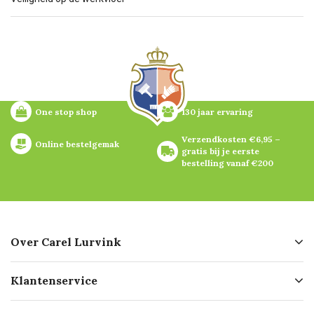
One stop shop
130 jaar ervaring
Verzendkosten €6,95 – 
Online bestelgemak
gratis bij je eerste 
bestelling vanaf €200
Over Carel Lurvink
Over ons
Klantenservice
Geschiedenis
Hofleverancier
Bestellen