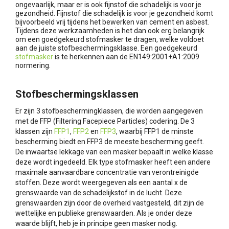
ongevaarlijk, maar er is ook fijnstof die schadelijk is voor je
gezondheid. Fijnstof die schadelijk is voor je gezondheid komt
bijvoorbeeld vrij tijdens het bewerken van cement en asbest.
Tijdens deze werkzaamheden is het dan ook erg belangrijk
om een goedgekeurd stofmasker te dragen, welke voldoet
aan de juiste stofbeschermingsklasse. Een goedgekeurd
stofmasker
is te herkennen aan de EN149:2001+A1:2009
normering.
Stofbeschermingsklassen
Er zijn 3 stofbeschermingklassen, die worden aangegeven
met de FFP (Filtering Facepiece Particles) codering. De 3
klassen zijn
FFP1
,
FFP2
en
FFP3
, waarbij FFP1 de minste
bescherming biedt en FFP3 de meeste bescherming geeft.
De inwaartse lekkage van een masker bepaalt in welke klasse
deze wordt ingedeeld. Elk type stofmasker heeft een andere
maximale aanvaardbare concentratie van verontreinigde
stoffen. Deze wordt weergegeven als een aantal x de
grenswaarde van de schadelijkstof in de lucht. Deze
grenswaarden zijn door de overheid vastgesteld, dit zijn de
wettelijke en publieke grenswaarden. Als je onder deze
waarde blijft, heb je in principe geen masker nodig.