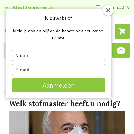
Kies hier uw sector
Prijzen inc. BTW
Nieuwsbrief
Menu
Meld je aan en blijf op de hoogte van het laatste
nieuws
Type
Search
Sca
your
name
Type
your
email
Aanmelden
Home
Blog
Welk stofmasker heb je nodig
Welk stofmasker heeft u nodig?