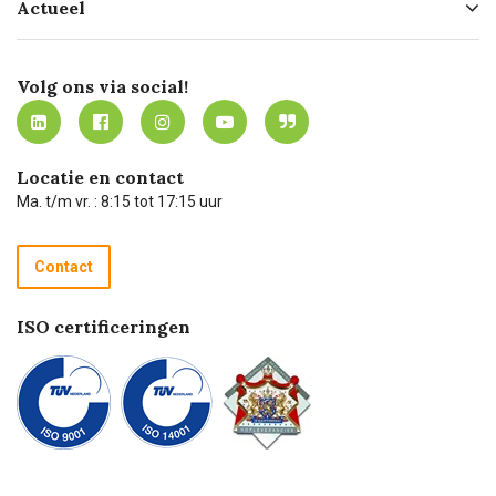
Actueel
Missie
Bezorgen
Certificering
Software koppelingen
Merken
Werken bij Carel Lurvink
Mijn Carel Lurvink
Innovation LAB
Volg ons via social!
MVO
Mijn Carel Lurvink instructievideo's
Tevreden klanten
Carel Lurvink App
Carel Lurvink Blog
Hulp op afstand
Carel de podcast
Locatie en contact
Technische dienst
Ma. t/m vr. : 8:15 tot 17:15 uur
Retourneren
Recycle programma
Contact
Betalen
ISO certificeringen