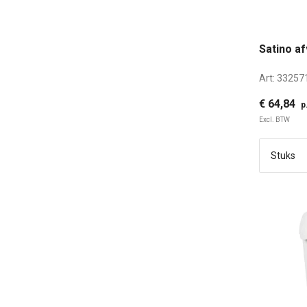
Satino af
Art:
33257
€ 64,84
p
Excl. BTW