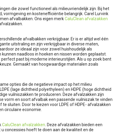
n die zowel functioneel als milieuvriendelijk zijn. Bij het
 vormgeving en kostenefficiëntie belangrijk. Carel Lurvink
ormen afvalbakken. Ons eigen merk
CaluClean afvalzakken
 afvalzakken.
schillende afvalbakken verkrijgbaar. Er is er altijd wel één
nte uitstraling en zijn verkrijgbaar in diverse maten,
rdoor ze ideaal zijn voor zowel huishoudelijk als
 kunnen naadloos in hoeken en nissen worden geplaatst.
perfect past bij moderne interieurstijlen. Als u op zoek bent
de keuze. Gemaakt van hoogwaardige materialen zoals
zame opties die de negatieve impact op het milieu
 LDPE (lage dichtheid polyethyleen) en HDPE (hoge dichtheid
ige vuilniszakken te produceren. Deze afvalzakken zijn
lke vorm en soort afvalbak een passende vuilniszak te vinden
f te sluiten. Door te kiezen voor LDPE of HDPE- afvalzakken
en circulaire economie.
rk
CaluClean afvalzakken
. Deze afvalzakken bieden een
t u concessies hoeft te doen aan de kwaliteit en de