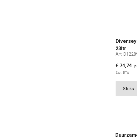
Diversey
23ltr
Art:
D1228
€ 74,74
p
Excl. BTW
Duurzame,