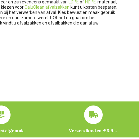
heer en zijn eveneens gemaakt van
LDPE
of
HDPE
-materiaal,
e kiezen voor
CaluClean afvalzakken
kunt u kosten besparen,
jn bij het verwerken van afval. Kies bewust en maak gebruik
ere en duurzamere wereld. Of het nu gaat om het
nk vindt u afvalzakken en afvalbakken die aan al uw
estelgemak
Verzendkosten €6,95 – gratis bij je eerste bestelling vanaf €200