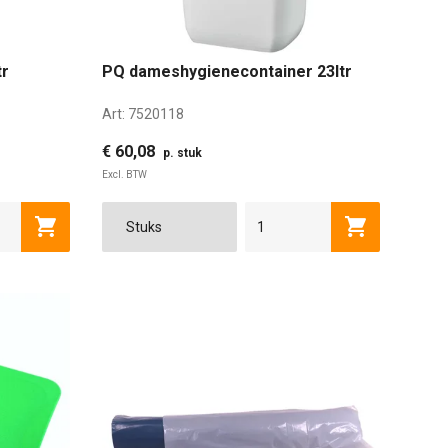
tr
PQ dameshygienecontainer 23ltr
Art:
7520118
€ 60,08
p. stuk
Excl. BTW
Toevoegen aan winkelwagen
Toevoegen a