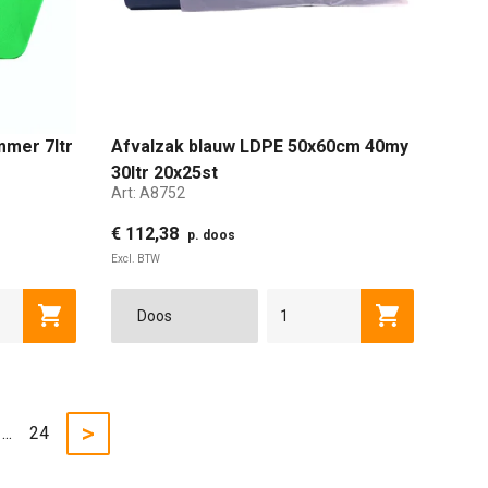
mmer 7ltr
Afvalzak blauw LDPE 50x60cm 40my
30ltr 20x25st
Art:
A8752
€ 112,38
p. doos
Excl. BTW
Toevoegen aan winkelwagen
Toevoegen a
>
...
24