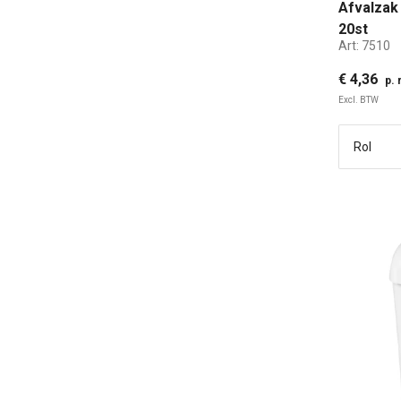
Afvalzak
20st
Art:
7510
€ 4,36
p. 
Excl. BTW