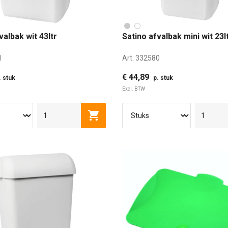
valbak wit 43ltr
Satino afvalbak mini wit 23l
1
Art:
332580
€ 44,89
. stuk
p. stuk
Excl. BTW
Toevoegen aan winkelwagen