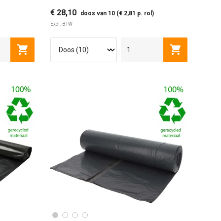
€ 28,10
doos van 10 (€ 2,81 p. rol)
Excl. BTW
Toevoegen aan winkelwagen
Toevoegen a