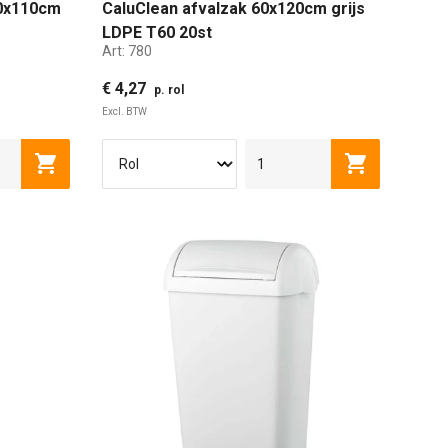
70x110cm
CaluClean afvalzak 60x120cm grijs
LDPE T60 20st
Art:
780
€ 4,27
p. rol
Excl. BTW
Toevoegen aan winkelwagen
Toevoegen a