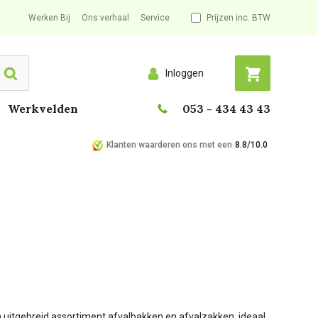
Werken Bij
Ons verhaal
Service
Prijzen inc. BTW
Inloggen
Search
Werkvelden
053 - 434 43 43
Klanten waarderen ons met een
8.8/10.0
en uitgebreid assortiment afvalbakken en afvalzakken, ideaal