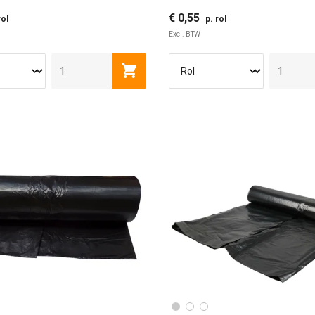
€ 0,55
rol
p. rol
Excl. BTW
Toevoegen aan winkelwagen