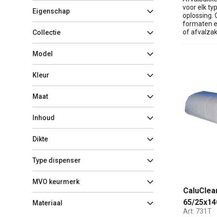
voor elk ty
Eigenschap
oplossing.
formaten e
of afvalzak
Collectie
Model
Kleur
Maat
Inhoud
Dikte
Type dispenser
MVO keurmerk
CaluClean
65/25x14
Materiaal
Art:
731T
10st