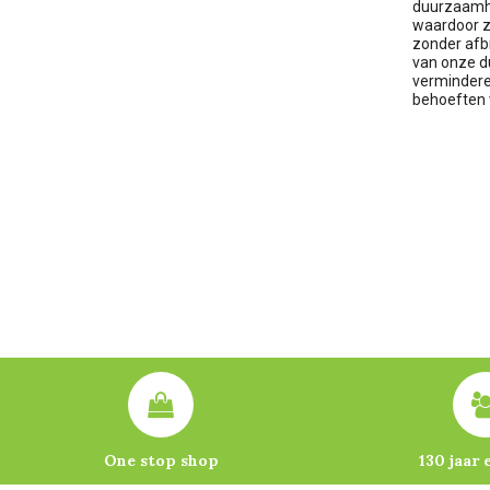
duurzaamhe
waardoor z
zonder afbr
van onze d
verminderen
behoeften v
One stop shop
130 jaar 