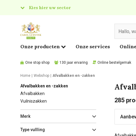
Kies hier uw sector
& Food
edical
Onze producten
Onze services
Online
One stop shop
130 jaar ervaring
Online bestelgemak
Home
Webshop
Afvalbakken en -zakken
Afval
Afvalbakken en -zakken
Afvalbakken
285
pro
Vuilniszakken
Merk
Type vullling
Afvalbakken