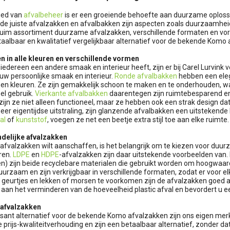
ied van
afvalbeheer
is er een groeiende behoefte aan duurzame oplossinge
de juiste afvalzakken en afvalbakken zijn aspecten zoals duurzaamheid,
ruim assortiment duurzame afvalzakken, verschillende formaten en v
taalbaar en kwalitatief vergelijkbaar alternatief voor de bekende Komo
n in alle kleuren en verschillende vormen
edereen een andere smaak en interieur heeft, zijn er bij Carel Lurvink ver
j uw persoonlijke smaak en interieur.
Ronde afvalbakken
hebben een elega
en kleuren. Ze zijn gemakkelijk schoon te maken en te onderhouden, waa
l gebruik.
Vierkante afvalbakken
daarentegen zijn ruimtebesparend en
ijn ze niet alleen functioneel, maar ze hebben ook een strak design dat 
eer eigentijdse uitstraling, zijn glanzende afvalbakken een uitsteken
al
of
kunststof
, voegen ze net een beetje extra stijl toe aan elke ruimte.
ndelijke afvalzakken
fvalzakken wilt aanschaffen, is het belangrijk om te kiezen voor duur
ren.
LDPE
en
HDPE
-afvalzakken zijn daar uitstekende voorbeelden van.
en) zijn beide recyclebare materialen die gebruikt worden om hoogwaard
uurzaam en zijn verkrijgbaar in verschillende formaten, zodat er voor e
 geurtjes en lekken of morsen te voorkomen zijn de afvalzakken goed a
j aan het verminderen van de hoeveelheid plastic afval en bevordert u e
 afvalzakken
ssant alternatief voor de bekende Komo afvalzakken zijn ons eigen me
 prijs-kwaliteitverhouding en zijn een betaalbaar alternatief, zonder da