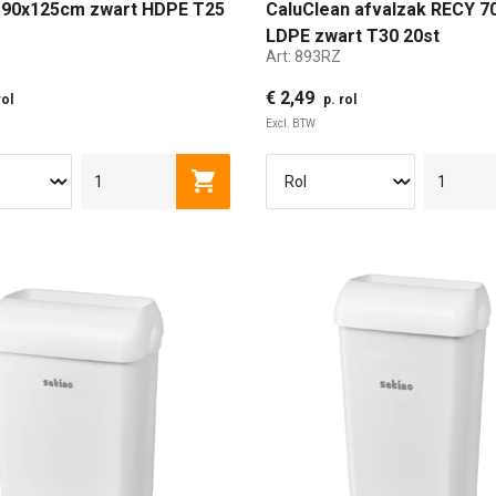
 90x125cm zwart HDPE T25
CaluClean afvalzak RECY 
LDPE zwart T30 20st
Art:
893RZ
€ 2,49
rol
p. rol
Excl. BTW
Toevoegen aan winkelwagen