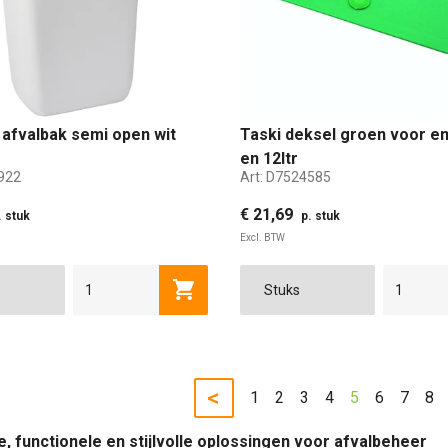
 afvalbak semi open wit
Taski deksel groen voor e
en 12ltr
922
Art:
D7524585
€ 21,69
. stuk
p. stuk
Excl. BTW
Toevoegen aan winkelwagen
<
1
2
3
4
5
6
7
8
 functionele en stijlvolle oplossingen voor afvalbeheer