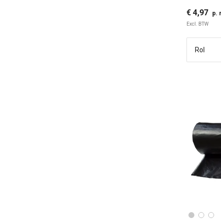
€ 4,97
p. 
Excl. BTW