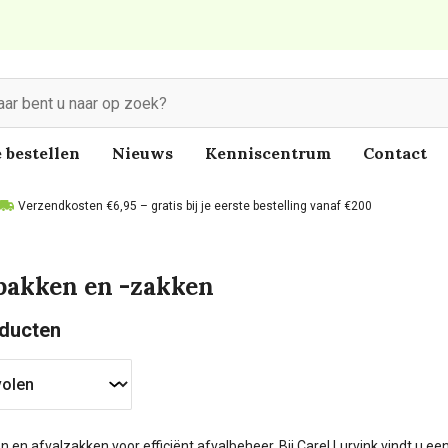
 bestellen
Nieuws
Kenniscentrum
Contact
Verzendkosten €6,95 – gratis bij je eerste bestelling vanaf €200
bakken en -zakken
ducten
 en afvalzakken voor efficiënt afvalbeheer.
Bij Carel Lurvink vindt u e