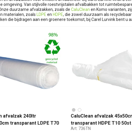
pe omgeving. Van stijlvolle roestvrijstalen afvalbakken tot ruimtebesp
 Onze duurzame afvalzakken, zoals de
CaluClean
en Komo varianten, zijn
n materialen, zoals
LDPE
en
HDPE
, die zowel duurzaam als recyclebaar z
ken die bijdragen aan een groenere toekomst, bij Carel Lurvink bent u aa
 afvalzak 240ltr
CaluClean afvalzak 45x50c
0cm transparant LDPE T70
transparant HDPE T10 50st
Art:
736TN