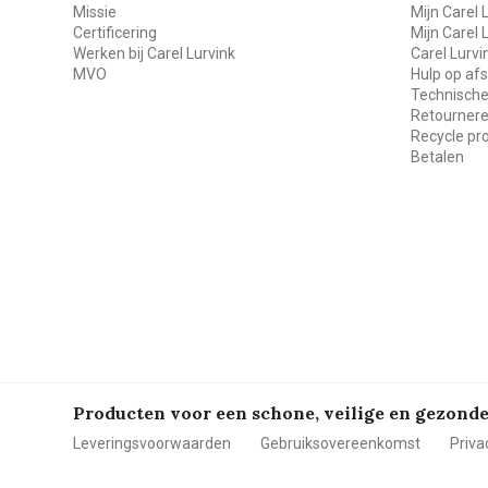
Missie
Mijn Carel 
Certificering
Mijn Carel 
Werken bij Carel Lurvink
Carel Lurv
MVO
Hulp op af
Technische
Retourner
Recycle p
Betalen
Producten voor een schone, veilige en gezon
Leveringsvoorwaarden
Gebruiksovereenkomst
Priva