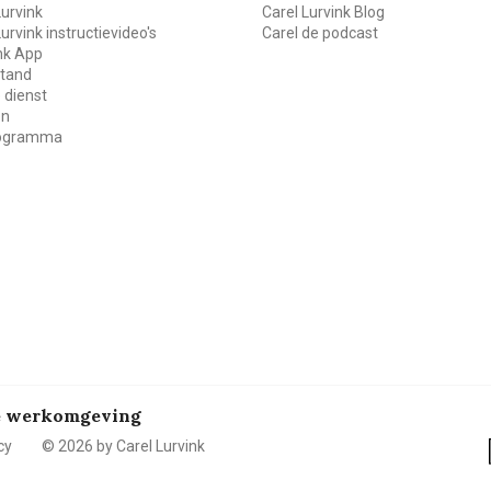
Lurvink
Carel Lurvink Blog
Lurvink instructievideo's
Carel de podcast
ink App
stand
 dienst
en
rogramma
de werkomgeving
cy
© 2026 by Carel Lurvink