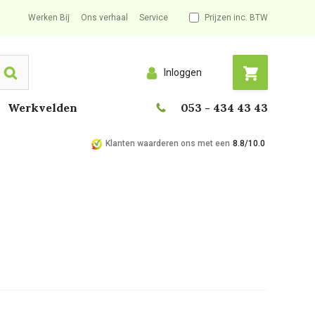
Werken Bij
Ons verhaal
Service
Prijzen inc. BTW
Inloggen
Search
Werkvelden
053 - 434 43 43
Klanten waarderen ons met een
8.8/10.0