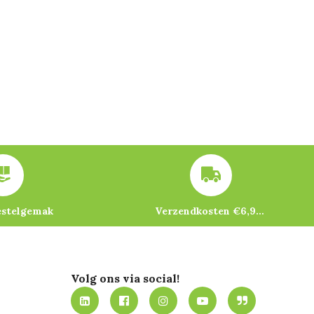
estelgemak
Verzendkosten €6,95 – gratis bij je eerste bestelling vanaf €200
Volg ons via social!