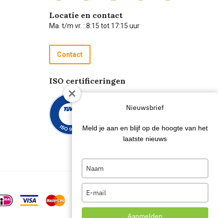
Locatie en contact
Ma. t/m vr. : 8:15 tot 17:15 uur
Contact
ISO certificeringen
Nieuwsbrief
Meld je aan en blijf op de hoogte van het
laatste nieuws
Type
your
name
Type
your
email
Aanmelden