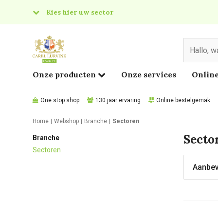
Kies hier uw sector
& Food
edical
Onze producten
Onze services
Online
One stop shop
130 jaar ervaring
Online bestelgemak
Home
Webshop
Branche
Sectoren
Secto
Branche
Sectoren