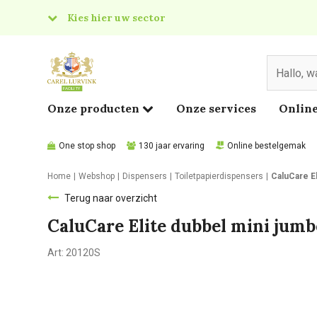
Kies hier uw sector
& Food
edical
Onze producten
Onze services
Online
One stop shop
130 jaar ervaring
Online bestelgemak
Home
Webshop
Dispensers
Toiletpapierdispensers
CaluCare El
Terug naar overzicht
CaluCare Elite dubbel mini jumb
Art:
20120S