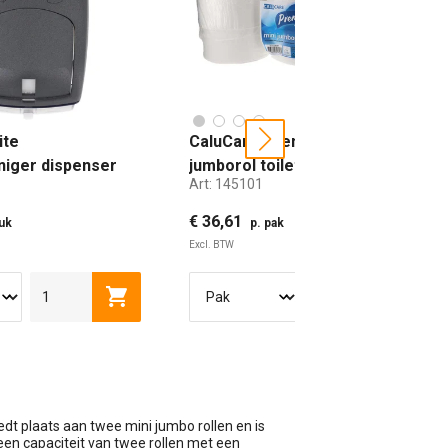
ite
CaluCare Premium mini
next
iniger dispenser
jumborol toiletpapier 2-lgs
Art:
145101
stone 1000ml
cellulose 12x160mtr
€ 36,61
tuk
p. pak
Excl. BTW
wagen
Toevoegen aan winkelwagen
Toevoe
edt plaats aan twee mini jumbo rollen en is
een capaciteit van twee rollen met een