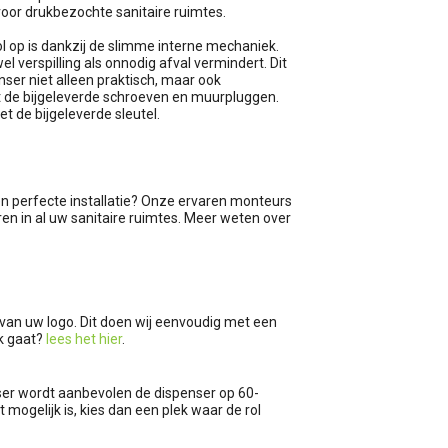
oor drukbezochte sanitaire ruimtes.
l op is dankzij de slimme interne mechaniek.
el verspilling als onnodig afval vermindert. Dit
ser niet alleen praktisch, maar ook
et de bijgeleverde schroeven en muurpluggen.
et de bijgeleverde sleutel.
en perfecte installatie? Onze ervaren monteurs
en in al uw sanitaire ruimtes. Meer weten over
n van uw logo. Dit doen wij eenvoudig met een
rk gaat?
lees het hier
.
nser wordt aanbevolen de dispenser op 60-
 mogelijk is, kies dan een plek waar de rol