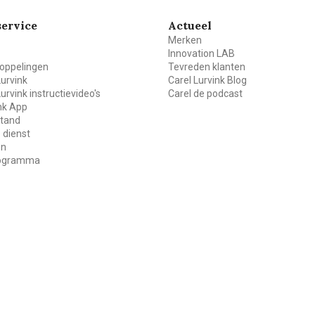
ervice
Actueel
Merken
Innovation LAB
oppelingen
Tevreden klanten
Lurvink
Carel Lurvink Blog
Lurvink instructievideo's
Carel de podcast
ink App
stand
 dienst
en
rogramma