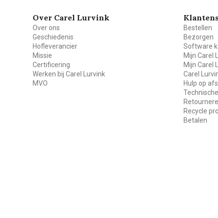
Over Carel Lurvink
Klantens
Over ons
Bestellen
Geschiedenis
Bezorgen
Hofleverancier
Software k
Missie
Mijn Carel 
Certificering
Mijn Carel 
Werken bij Carel Lurvink
Carel Lurv
MVO
Hulp op af
Technische
Retourner
Recycle p
Betalen