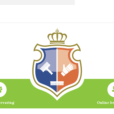
ervaring
Online b