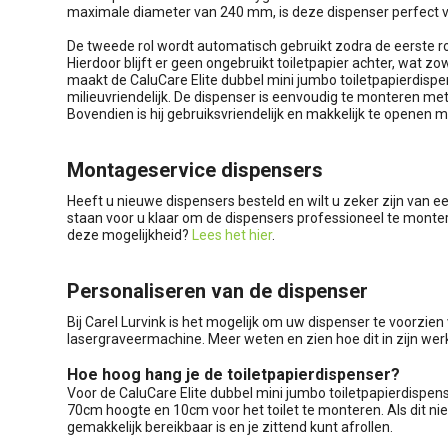
maximale diameter van 240 mm, is deze dispenser perfect v
De tweede rol wordt automatisch gebruikt zodra de eerste ro
Hierdoor blijft er geen ongebruikt toiletpapier achter, wat zow
maakt de CaluCare Elite dubbel mini jumbo toiletpapierdispen
milieuvriendelijk. De dispenser is eenvoudig te monteren m
Bovendien is hij gebruiksvriendelijk en makkelijk te openen m
Montageservice dispensers
Heeft u nieuwe dispensers besteld en wilt u zeker zijn van e
staan voor u klaar om de dispensers professioneel te monter
deze mogelijkheid?
Lees het hier
.
Personaliseren van de dispenser
Bij Carel Lurvink is het mogelijk om uw dispenser te voorzie
lasergraveermachine. Meer weten en zien hoe dit in zijn we
Hoe hoog hang je de toiletpapierdispenser?
Voor de CaluCare Elite dubbel mini jumbo toiletpapierdispe
70cm hoogte en 10cm voor het toilet te monteren. Als dit niet
gemakkelijk bereikbaar is en je zittend kunt afrollen.