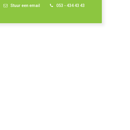
Stuur een email
053 - 434 43 43