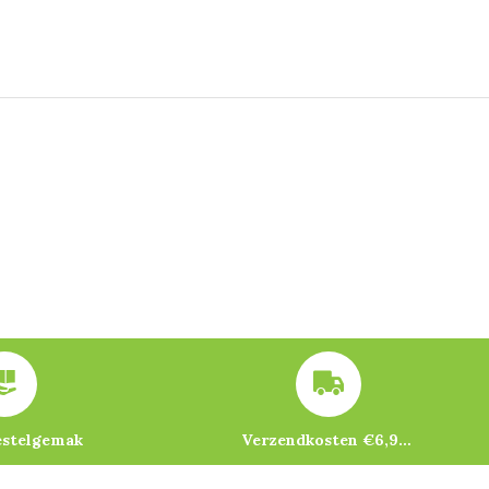
estelgemak
Verzendkosten €6,95 – gratis bij je eerste bestelling vanaf €200