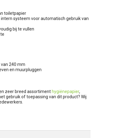
n toiletpapier
ef intern systeem voor automatisch gebruik van
udig bij te vullen
mte
er van 240 mm
oeven en muurpluggen
een zeer breed assortiment
hygiënepapier
,
t gebruik of toepassing van dit product? Wij
medewerkers.