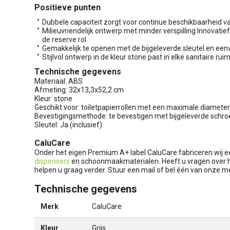
Positieve punten
Dubbele capaciteit zorgt voor continue beschikbaarheid va
Milieuvriendelijk ontwerp met minder verspilling Innovati
de reserve rol
Gemakkelijk te openen met de bijgeleverde sleutel en eenvo
Stijlvol ontwerp in de kleur stone past in elke sanitaire rui
Technische gegevens
Materiaal: ABS
Afmeting: 32x13,3x52,2 cm
Kleur: stone
Geschikt voor: toiletpapierrollen met een maximale diamet
Bevestigingsmethode: te bevestigen met bijgeleverde schr
Sleutel: Ja (inclusief)
CaluCare
Onder het eigen Premium A+ label CaluCare fabriceren wij 
dispensers
en schoonmaakmaterialen. Heeft u vragen over he
helpen u graag verder. Stuur een mail of bel één van onze 
Technische gegevens
Merk
CaluCare
Kleur
Grijs