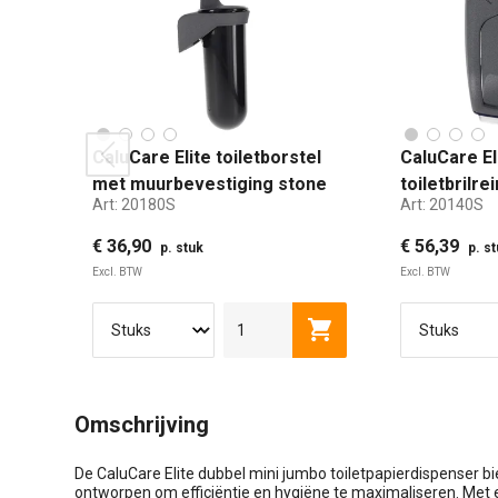
CaluCare Elite toiletborstel
CaluCare El
prev
met muurbevestiging stone
toiletbrilre
Art:
20180S
Art:
20140S
navulbaar 
€ 36,90
€ 56,39
p. stuk
p. s
Excl. BTW
Excl. BTW
Toevoegen aan winkel
Omschrijving
De CaluCare Elite dubbel mini jumbo toiletpapierdispenser bi
ontworpen om efficiëntie en hygiëne te maximaliseren. Met 