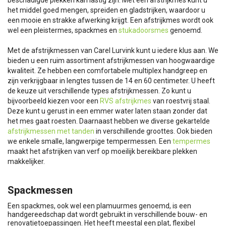
beschadigde plekken kan lastig zijn. Met een afstrijkmes kunt u
het middel goed mengen, spreiden en gladstrijken, waardoor u
een mooie en strakke afwerking krijgt. Een afstrijkmes wordt ook
wel een pleistermes, spackmes en
stukadoorsmes
genoemd.
Met de afstrijkmessen van Carel Lurvink kunt u iedere klus aan. We
bieden u een ruim assortiment afstrijkmessen van hoogwaardige
kwaliteit. Ze hebben een comfortabele multiplex handgreep en
zijn verkrijgbaar in lengtes tussen de 14 en 60 centimeter. U heeft
de keuze uit verschillende types afstrijkmessen. Zo kunt u
bijvoorbeeld kiezen voor een
RVS afstrijkmes
van roestvrij staal.
Deze kunt u gerust in een emmer water laten staan zonder dat
het mes gaat roesten. Daarnaast hebben we diverse gekartelde
afstrijkmessen met tanden
in verschillende groottes. Ook bieden
we enkele smalle, langwerpige tempermessen. Een
tempermes
maakt het afstrijken van verf op moeilijk bereikbare plekken
makkelijker.
Spackmessen
Een spackmes, ook wel een plamuurmes genoemd, is een
handgereedschap dat wordt gebruikt in verschillende bouw- en
renovatietoepassingen. Het heeft meestal een plat, flexibel