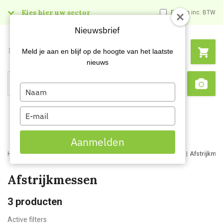
Kies hier uw sector
Prijzen inc. BTW
Nieuwsbrief
Menu
Meld je aan en blijf op de hoogte van het laatste
nieuws
Type
Search
Sca
your
name
Type
your
email
Aanmelden
Home
Webshop
Schildersartikelen
Schildersbenodigdheden
Afstrijkme
Afstrijkmessen
3
producten
Active filters