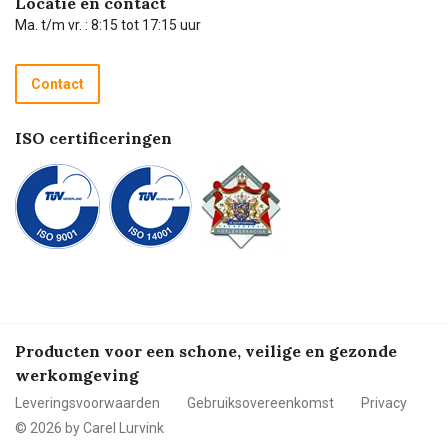
Locatie en contact
Technische dienst
Ma. t/m vr. : 8:15 tot 17:15 uur
Retourneren
Recycle programma
Contact
Betalen
ISO certificeringen
Producten voor een schone, veilige en gezonde
werkomgeving
Leveringsvoorwaarden
Gebruiksovereenkomst
Privacy
© 2026 by Carel Lurvink