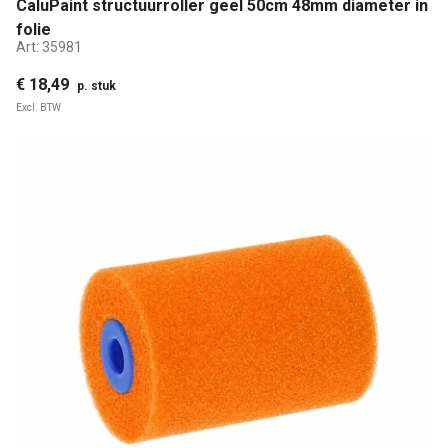
CaluPaint structuurroller geel 50cm 48mm diameter in
folie
Art:
35981
€ 18,49
p. stuk
Excl. BTW