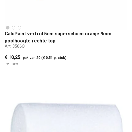
CaluPaint verfrol 5cm superschuim oranje 9mm
poolhoogte rechte top
Art:
3506O
€ 10,25
pak van 20 (€ 0,51 p. stuk)
Excl. BTW