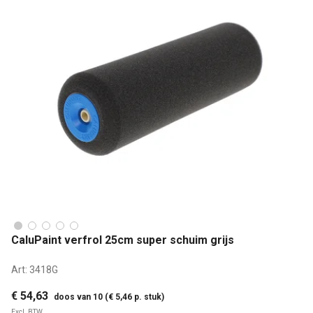
CaluPaint verfrol 25cm super schuim grijs
Art:
3418G
€ 54,63
doos van 10 (€ 5,46 p. stuk)
Excl. BTW