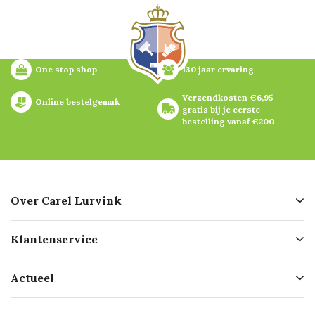
One stop shop
130 jaar ervaring
Verzendkosten €6,95 – 
Online bestelgemak
gratis bij je eerste 
bestelling vanaf €200
Over Carel Lurvink
Over ons
Klantenservice
Geschiedenis
Hofleverancier
Bestellen
Actueel
Missie
Bezorgen
Certificering
Software koppelingen
Merken