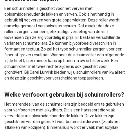
Een schuimroller is geschikt voor het verven met
oplosmiddelhoudende lakken en verven. Ook is het handig in
gebruik bij het verven van grote oppervlakten. Deze roller wordt
namelijk gemaakt van polyesterschuim. Dat maakt dat deze
rollers zorgen voor een gelijkmatige verdeling van de verf.
Bovendien zijn ze erg voordelig in prijs. Er bestaan verschillende
varianten schuimrollers. Ze kunnen bijvoorbeeld verschillen in
formaat en textuur. Zo zal het type schuimroller zorgen voor een
fijner of grover resultaat. Wanneer de schuimroller een afgeronde
zijde heeft, is er minder kans op banen in uw schilderwerk. Een
schuimroller met twee rechte zijden is ook geschikt voor
grondverf. Bij Carel Lurvink bieden wij u schuimrollers van kwaliteit
en deze zijn geschikt voor verscheidene toepassingen.
Welke verfsoort gebruiken bij schuimrollers?
Het merendeel van de schuimrollers zijn bedoeld om te gebruiken
voor verfsoorten met alkydhars. Dit is een harssoort die vaak
verwerkt is in oplosmiddelhoudende lakken. Deze lakken zijn
geschikt en worden gebruikt voor buitenschilderwerk (zoals het
aflakken van kozijnen). Binnenshuis wordt er vaak met acryllak