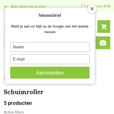
Kies hier uw sector
Prijzen inc. BTW
Nieuwsbrief
Menu
Meld je aan en blijf op de hoogte van het laatste
nieuws
Search
Type
Sca
your
name
Type
your
email
Aanmelden
Home
Webshop
Schildersartikelen
Verfrollers
Schuimroller
5
producten
Active filters