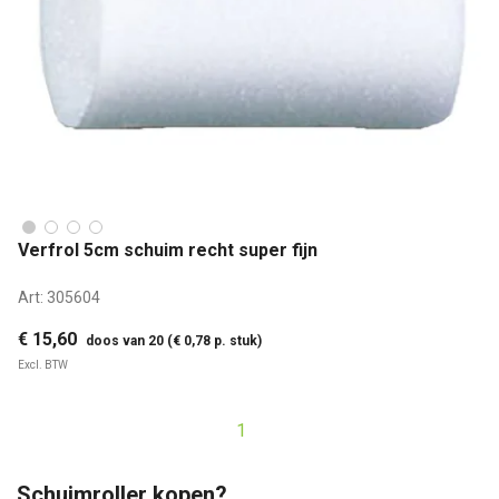
Verfrol 5cm schuim recht super fijn
Art:
305604
€ 15,60
doos van 20 (€ 0,78 p. stuk)
Excl. BTW
1
Schuimroller kopen?