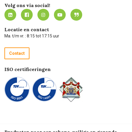
Werken bij Carel Lurvink
Mijn Carel Lurvink
Innovation LAB
Volg ons via social!
MVO
Mijn Carel Lurvink instructievideo's
Tevreden klanten
Carel Lurvink App
Carel Lurvink Blog
Hulp op afstand
Carel de podcast
Locatie en contact
Technische dienst
Ma. t/m vr. : 8:15 tot 17:15 uur
Retourneren
Recycle programma
Contact
Betalen
ISO certificeringen
Producten voor een schone, veilige en gezonde