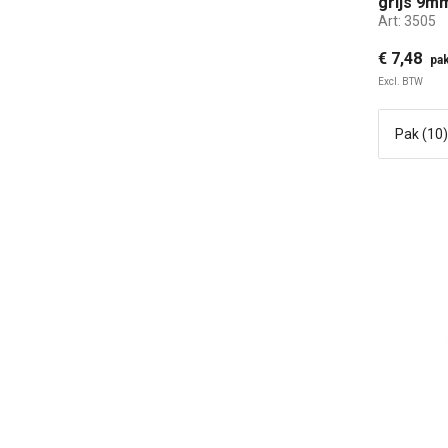
grijs 9m
Art:
3505
zijde
€ 7,48
pak
Excl. BTW
5 C
RE