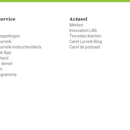
ervice
Actueel
Merken
Innovation LAB
oppelingen
Tevreden klanten
Lurvink
Carel Lurvink Blog
Lurvink instructievideo's
Carel de podcast
ink App
stand
 dienst
en
rogramma