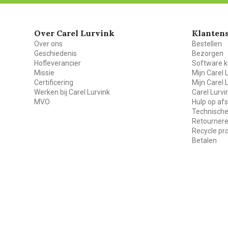
Over Carel Lurvink
Klantens
Over ons
Bestellen
Geschiedenis
Bezorgen
Hofleverancier
Software k
Missie
Mijn Carel 
Certificering
Mijn Carel 
Werken bij Carel Lurvink
Carel Lurv
MVO
Hulp op af
Technische
Retourner
Recycle p
Betalen