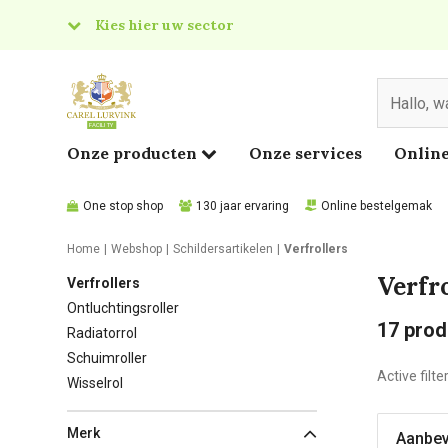
Kies hier uw sector
& Food
edical
Onze producten
Onze services
Online
One stop shop
130 jaar ervaring
Online bestelgemak
Home
Webshop
Schildersartikelen
Verfrollers
Verfr
Verfrollers
Ontluchtingsroller
17
prod
Radiatorrol
Schuimroller
Active filte
Wisselrol
Merk