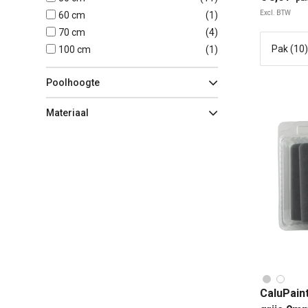
Excl. BTW
60 cm
(
1
)
70 cm
(
4
)
5 C
100 cm
(
1
)
Poolhoogte
Materiaal
CaluPain