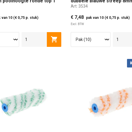
m poolhoogte ronde top 1
dubbele blauwe streep 8m
Art:
3534
poolhoogte
€ 7,48
 van 10 (€ 0,75 p. stuk)
pak van 10 (€ 0,75 p. stuk)
Excl. BTW
M
10 CM
Toevoegen aan winkelwagen
CHT
RONDE TOP BEUGEL ZIJDE
RONDE TOP 1 ZIJDE
RO
B