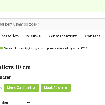
 bestellen
Nieuws
Kenniscentrum
Contact
Verzendkosten €6,95 – gratis bij je eerste bestelling vanaf €200
ollers 10 cm
ucten
Merk
:
CaluPaint
Maat
:
10 cm
rs