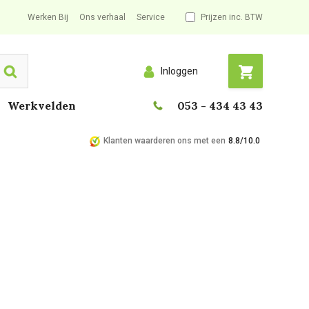
Werken Bij
Ons verhaal
Service
Prijzen inc. BTW
Inloggen
Search
Werkvelden
053 - 434 43 43
Klanten waarderen ons met een
8.8/10.0