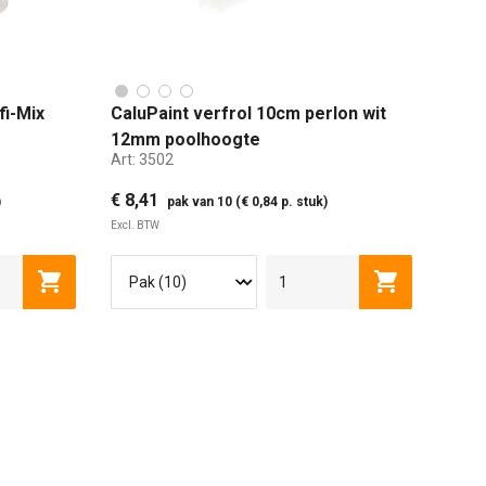
fi-Mix
CaluPaint verfrol 10cm perlon wit
12mm poolhoogte
Art:
3502
€ 8,41
)
pak van 10 (€ 0,84 p. stuk)
Excl. BTW
 CM
Toevoegen aan winkelwagen
Toevoegen a
10MM