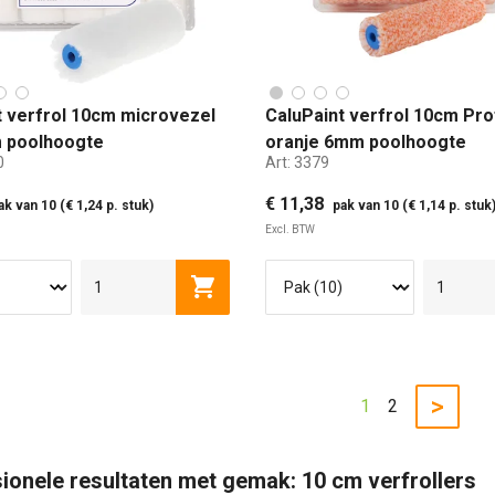
t verfrol 10cm microvezel
CaluPaint verfrol 10cm Pro
 poolhoogte
oranje 6mm poolhoogte
0
Art:
3379
€ 11,38
ak van 10 (€ 1,24 p. stuk)
pak van 10 (€ 1,14 p. stuk
Excl. BTW
5 CM
10 CM
15
Toevoegen aan winkelwagen
6MM IN FOLIE
6MM
>
1
2
ionele resultaten met gemak: 10 cm verfrollers