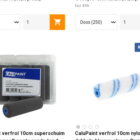
Excl. BTW
M
10 CM
15 CM
5 CM
10 CM
15
Toevoegen aan winkelwagen
NIET VERPAKT IN EEN BL
B
t verfrol 10cm superschuim
CaluPaint verfrol 10cm nyl