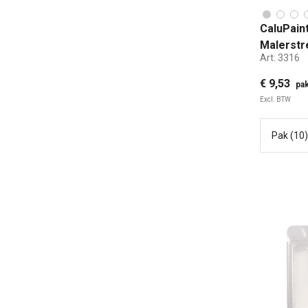
CaluPain
Malerstr
Art:
3316
poolhoo
€ 9,53
pak
Excl. BTW