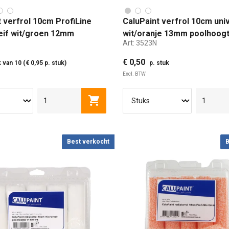
t verfrol 10cm ProfiLine
CaluPaint verfrol 10cm uni
eif wit/groen 12mm
wit/oranje 13mm poolhoog
Art:
3523N
gte
harde kern
€ 0,50
 van 10 (€ 0,95 p. stuk)
p. stuk
Excl. BTW
10 CM
15 CM
Toevoegen aan winkelwagen
Best verkocht
B