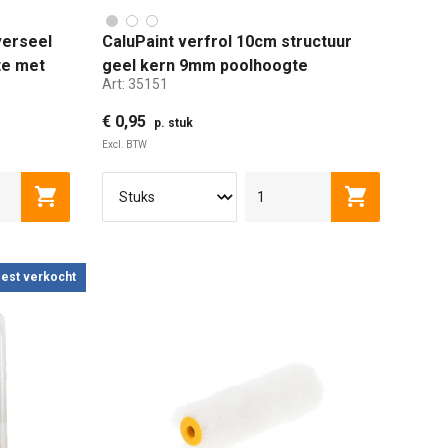
verseel
CaluPaint verfrol 10cm structuur
te met
geel kern 9mm poolhoogte
Art:
35151
€ 0,95
p. stuk
Excl. BTW
10 CM
18 CM
25 CM
Toevoegen aan winkelwagen
Toevoegen a
est verkocht