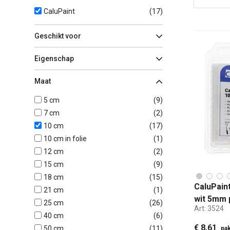
CaluPaint
(
17
)
Geschikt voor
Eigenschap
Maat
5 cm
(
9
)
7 cm
(
2
)
10 cm
(
17
)
10 cm in folie
(
1
)
12 cm
(
2
)
15 cm
(
9
)
18 cm
(
15
)
CaluPaint
21 cm
(
1
)
wit 5mm 
25 cm
(
26
)
Art:
3524
40 cm
(
6
)
€ 8,61
50 cm
(
11
)
pak