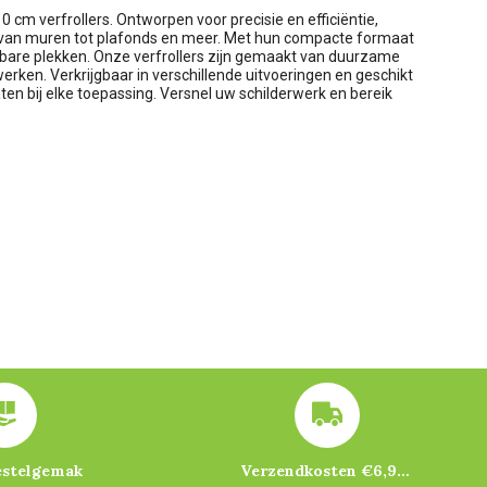
m verfrollers. Ontworpen voor precisie en efficiëntie,
n, van muren tot plafonds en meer. Met hun compacte formaat
ikbare plekken. Onze verfrollers zijn gemaakt van duurzame
rken. Verkrijgbaar in verschillende uitvoeringen en geschikt
ten bij elke toepassing. Versnel uw schilderwerk en bereik
estelgemak
Verzendkosten €6,95 – gratis bij je eerste bestelling vanaf €200