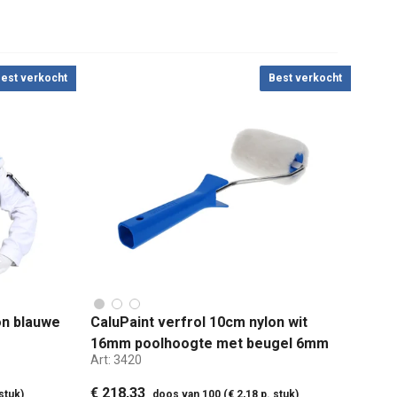
est verkocht
Best verkocht
on blauwe
CaluPaint verfrol 10cm nylon wit
16mm poolhoogte met beugel 6mm
Art:
3420
€ 218,33
stuk)
doos van 100 (€ 2,18 p. stuk)