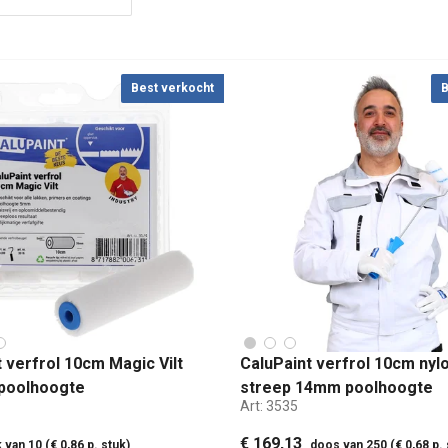
Best verkocht
B
 verfrol 10cm Magic Vilt
CaluPaint verfrol 10cm nyl
poolhoogte
streep 14mm poolhoogte
Art:
3535
€ 169,13
 van 10 (€ 0,86 p. stuk)
doos van 250 (€ 0,68 p. 