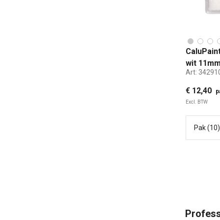
CaluPain
wit 11mm
Art:
34291
€ 12,40
p
Excl. BTW
Profess