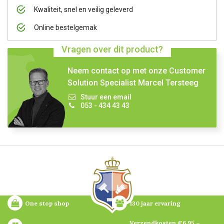
Kwaliteit, snel en veilig geleverd
Online bestelgemak
Vragen over dit product?
Neem contact op met onze Customer
Solution Specialist Marcel Tersteeg
Stuur een email
053 - 434 43 43
One stop shop
130 jaar ervaring
Verzendkosten €6,95 – 