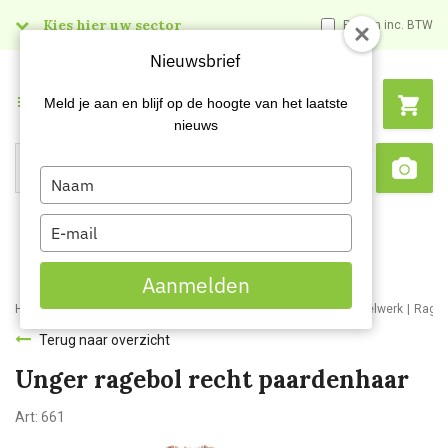
Kies hier uw sector
Prijzen inc. BTW
Nieuwsbrief
Menu
Meld je aan en blijf op de hoogte van het laatste
nieuws
Type
Search
Sca
your
name
Type
your
email
Aanmelden
Home
Webshop
Schoonmaakartikelen
Bezemwerk en borstelwerk
Rageb
Terug naar overzicht
Unger ragebol recht paardenhaar
Art:
661