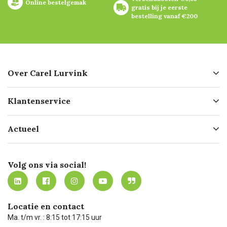
Online bestelgemak
gratis bij je eerste 
bestelling vanaf €200
Over Carel Lurvink
Over ons
Klantenservice
Geschiedenis
Hofleverancier
Bestellen
Actueel
Missie
Bezorgen
Certificering
Software koppelingen
Merken
Werken bij Carel Lurvink
Mijn Carel Lurvink
Innovation LAB
Volg ons via social!
MVO
Mijn Carel Lurvink instructievideo's
Tevreden klanten
Carel Lurvink App
Carel Lurvink Blog
Hulp op afstand
Carel de podcast
Locatie en contact
Technische dienst
Ma. t/m vr. : 8:15 tot 17:15 uur