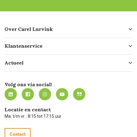
Over Carel Lurvink
Over ons
Klantenservice
Geschiedenis
Hofleverancier
Bestellen
Actueel
Missie
Bezorgen
Certificering
Software koppelingen
Merken
Werken bij Carel Lurvink
Mijn Carel Lurvink
Innovation LAB
Volg ons via social!
MVO
Mijn Carel Lurvink instructievideo's
Tevreden klanten
Carel Lurvink App
Carel Lurvink Blog
Hulp op afstand
Carel de podcast
Locatie en contact
Technische dienst
Ma. t/m vr. : 8:15 tot 17:15 uur
Retourneren
Recycle programma
Contact