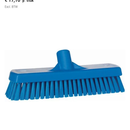
€ 17,10
p. stuk
Excl. BTW