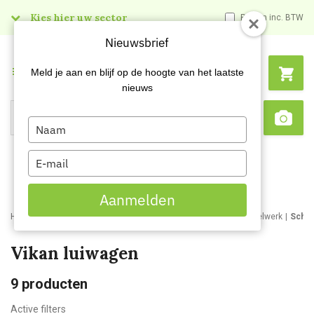
Kies hier uw sector
Prijzen inc. BTW
Nieuwsbrief
Menu
Meld je aan en blijf op de hoogte van het laatste
nieuws
Type
Search
Sca
your
name
Type
your
email
Aanmelden
Home
Webshop
Schoonmaakartikelen
Bezemwerk en borstelwerk
Schro
Vikan luiwagen
9
producten
Active filters