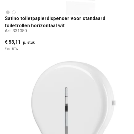
Satino toiletpapierdispenser voor standaard
toiletrollen horizontaal wit
Art:
331080
€ 53,11
p. stuk
Excl. BTW