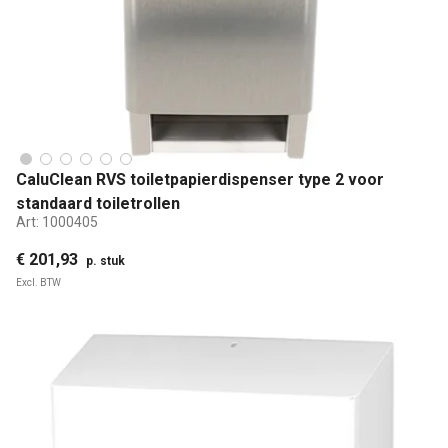
CaluClean RVS toiletpapierdispenser type 2 voor
standaard toiletrollen
Art:
1000405
€ 201,93
p. stuk
Excl. BTW