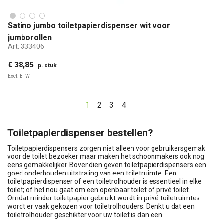
Satino jumbo toiletpapierdispenser wit voor
jumborollen
Art:
333406
€ 38,85
p. stuk
Excl. BTW
1
2
3
4
Toiletpapierdispenser bestellen?
Toiletpapierdispensers zorgen niet alleen voor gebruikersgemak
voor de toilet bezoeker maar maken het schoonmakers ook nog
eens gemakkelijker. Bovendien geven toiletpapierdispensers een
goed onderhouden uitstraling van een toiletruimte. Een
toiletpapierdispenser of een toiletrolhouder is essentieel in elke
toilet; of het nou gaat om een openbaar toilet of privé toilet.
Omdat minder toiletpapier gebruikt wordt in privé toiletruimtes
wordt er vaak gekozen voor toiletrolhouders. Denkt u dat een
toiletrolhouder geschikter voor uw toilet is dan een