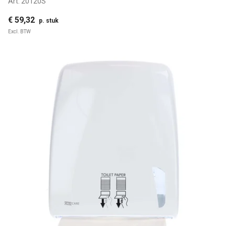
Art:
20120S
€ 59,32
p. stuk
Excl. BTW