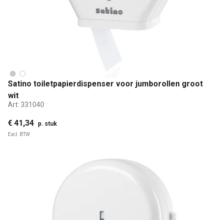
Satino toiletpapierdispenser voor jumborollen groot
wit
Art:
331040
€ 41,34
p. stuk
Excl. BTW