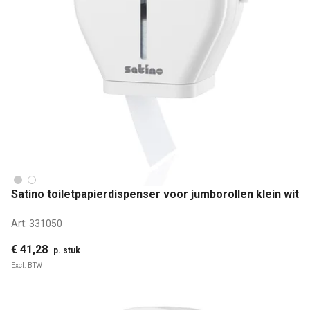
Satino toiletpapierdispenser voor jumborollen klein wit
Art:
331050
€ 41,28
p. stuk
Excl. BTW