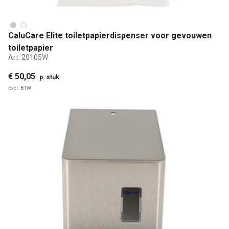
CaluCare Elite toiletpapierdispenser voor gevouwen
toiletpapier
Art:
20105W
€ 50,05
p. stuk
Excl. BTW