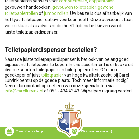
toiletpapierdispensers voor
compactrollen
,
doppenrollen
,
gevouwen handdoeken,
gevouwen toiletpapier
,
gewone
toiletpapierrollen
of
jumbo rollen
. Uw keuze is dus afhankelijk van
het type toiletpapier dat uw voorkeur heeft. Onze adviseurs staan
voor u klaar als u advies nodig heeft tijdens het kiezen van de
juiste toiletpapierdispenser.
Toiletpapierdispenser bestellen?
Naast de juiste toiletpapierdispenser is het ook van belang goed
bijpassend toiletpapier te kopen. In ons assortiment is er keuze uit
diverse soorten toiletpapier en toiletpapierrollen. Of u nou
goedkoper of juist
toiletpapier
van hoge kwaliteit zoekt; bij Carel
Lurvink bent u op de goede plaats. Toch meer informatie nodig?
Neem dan contact op met een van onze specialisten via
info@carellurvink.nl
of 053 - 434 43 43. Wij helpen u graag verder!
One stop shop
130 jaar ervaring