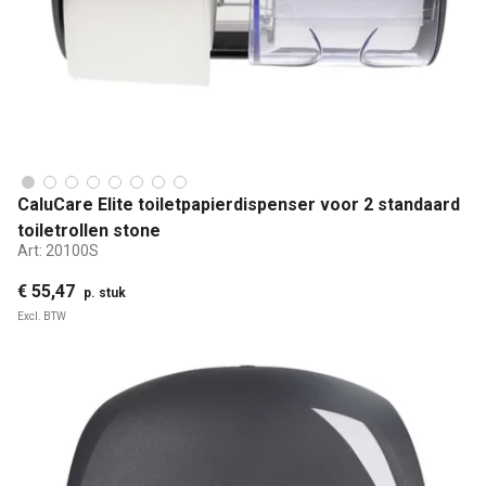
CaluCare Elite toiletpapierdispenser voor 2 standaard
toiletrollen stone
Art:
20100S
€ 55,47
p. stuk
Excl. BTW