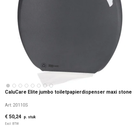
CaluCare Elite jumbo toiletpapierdispenser maxi stone
Art:
20110S
€ 50,24
p. stuk
Excl. BTW