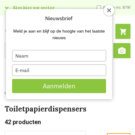
Kies hier uw sector
Prijzen inc. BTW
Nieuwsbrief
Menu
Meld je aan en blijf op de hoogte van het laatste
nieuws
Type
Search
Sca
your
name
Type
your
email
Aanmelden
Home
Webshop
Dispensers
Toiletpapierdispensers
Toiletpapierdispensers
42
producten