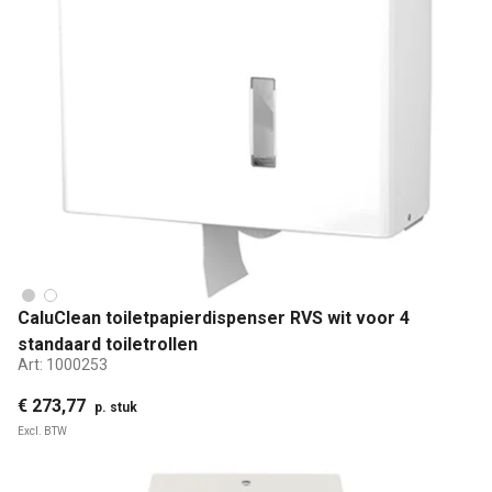
CaluClean toiletpapierdispenser RVS wit voor 4
standaard toiletrollen
Art:
1000253
€ 273,77
p. stuk
Excl. BTW