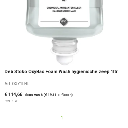
Deb Stoko OxyBac Foam Wash hygiënische zeep 1ltr
Art:
OXY1LNL
€ 114,66
doos van 6 (€ 19,11 p. flacon)
Excl. BTW
1