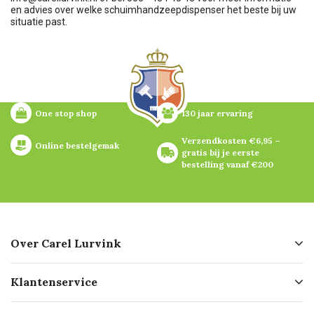
en advies over welke schuimhandzeepdispenser het beste bij uw
situatie past.
One stop shop
130 jaar ervaring
Verzendkosten €6,95 – 
Online bestelgemak
gratis bij je eerste 
bestelling vanaf €200
Over Carel Lurvink
Over ons
Klantenservice
Geschiedenis
Hofleverancier
Bestellen