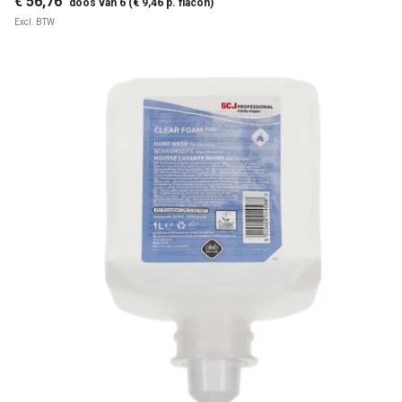
€ 56,76
doos van 6 (€ 9,46 p. flacon)
Excl. BTW