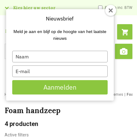
Kies hier uw sector
Prijzen inc. BTW
Nieuwsbrief
Menu
Meld je aan en blijf op de hoogte van het laatste
nieuws
Type
Search
Sca
your
name
Type
your
email
Aanmelden
Home
Webshop
Schoonmaakartikelen
Handzepen en huidcremes
Foam
Foam handzeep
4
producten
Active filters