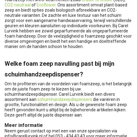
CO2-neutraal
of
Ecoflower
. Ons assortiment omvat plant-based
zeep en biedt opties zoals biologisch afbreekbare en CO2-
neutrale varianten. De zachte en luxe textuur van het schuim
zorgt voor een aangename handwaservaring, terwijl verschillende
geuren en kleuren aansluiten op individuele voorkeuren. Bij Carel
Lurvink hebben we zowel geparfumeerde als ongeparfumeerde
foam handzeep. Door de veelzijdigheid is foamzeep geschikt voor
diverse omgevingen en biedt het een handige en doeltreffende
manier om de handen schoon te houden.
Welke foam zeep navulling past bij mijn
schuimhandzeepdispenser?
Om te profiteren van de voordelen van foamzeep, is het belangrijk
om de juiste foam zeep te kiezen bij uw
schuimhandzeepdispenser. Carel Lurvink biedt een divers
assortiment aan
schuimhandzeepdispensers
die variëren in
grootte, functionaliteit en design. Als u de gewenste foam zeep
heeft gevonden kunt u altijd bij de bijbehorende artikelen kijken.
Deze geeft altijd de juiste dispenser aan.
Meer informatie
Neem gerust contact op met een van onze specialisten via
info@carellurvink.nl
of bel 053 - 434 43 43 voor meer informatie