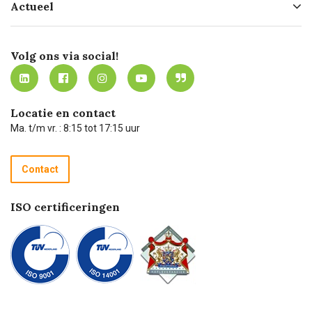
Actueel
Missie
Bezorgen
Certificering
Software koppelingen
Merken
Werken bij Carel Lurvink
Mijn Carel Lurvink
Innovation LAB
Volg ons via social!
MVO
Mijn Carel Lurvink instructievideo's
Tevreden klanten
Carel Lurvink App
Carel Lurvink Blog
Hulp op afstand
Carel de podcast
Locatie en contact
Technische dienst
Ma. t/m vr. : 8:15 tot 17:15 uur
Retourneren
Recycle programma
Contact
Betalen
ISO certificeringen