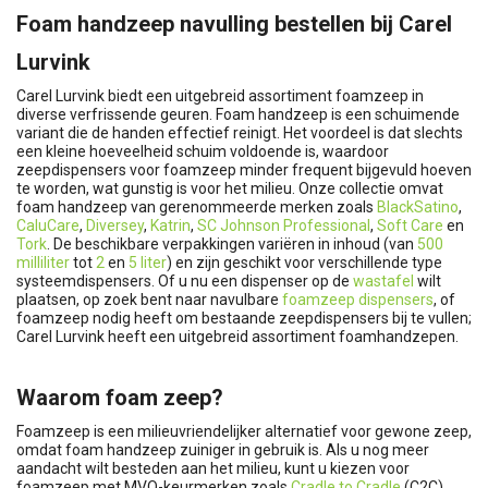
Foam handzeep navulling bestellen bij Carel
Lurvink
Carel Lurvink biedt een uitgebreid assortiment foamzeep in
diverse verfrissende geuren. Foam handzeep is een schuimende
variant die de handen effectief reinigt. Het voordeel is dat slechts
een kleine hoeveelheid schuim voldoende is, waardoor
zeepdispensers voor foamzeep minder frequent bijgevuld hoeven
te worden, wat gunstig is voor het milieu. Onze collectie omvat
foam handzeep van gerenommeerde merken zoals
BlackSatino
,
CaluCare
,
Diversey
,
Katrin
,
SC Johnson Professional
,
Soft Care
en
Tork
. De beschikbare verpakkingen variëren in inhoud (van
500
milliliter
tot
2
en
5 liter
) en zijn geschikt voor verschillende type
systeemdispensers. Of u nu een dispenser op de
wastafel
wilt
plaatsen, op zoek bent naar navulbare
foamzeep dispensers
, of
foamzeep nodig heeft om bestaande zeepdispensers bij te vullen;
Carel Lurvink heeft een uitgebreid assortiment foamhandzepen.
Waarom foam zeep?
Foamzeep is een milieuvriendelijker alternatief voor gewone zeep,
omdat foam handzeep zuiniger in gebruik is. Als u nog meer
aandacht wilt besteden aan het milieu, kunt u kiezen voor
foamzeep met MVO-keurmerken zoals
Cradle to Cradle
(C2C),