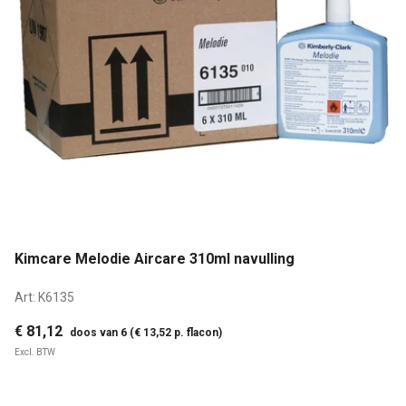
Kimcare Melodie Aircare 310ml navulling
Art:
K6135
€ 81,12
doos van 6 (€ 13,52 p. flacon)
Excl. BTW