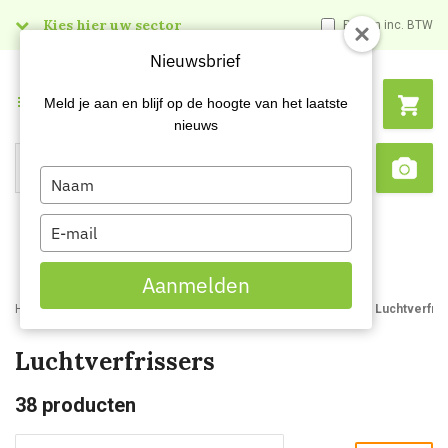
Kies hier uw sector
Prijzen inc. BTW
Nieuwsbrief
Menu
Meld je aan en blijf op de hoogte van het laatste
nieuws
Type
Search
Sca
your
name
Type
your
email
Aanmelden
Home
Webshop
Schoonmaakartikelen
Reinigingsmiddelen
Luchtverfri
Luchtverfrissers
38
producten