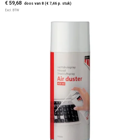
€ 59,68
doos van 8 (€ 7,46 p. stuk)
Excl. BTW