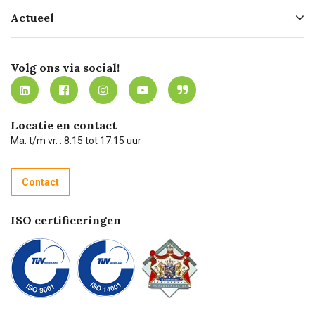
Hofleverancier
Bestellen
Actueel
Missie
Bezorgen
Certificering
Software koppelingen
Merken
Werken bij Carel Lurvink
Mijn Carel Lurvink
Innovation LAB
Volg ons via social!
MVO
Mijn Carel Lurvink instructievideo's
Tevreden klanten
Carel Lurvink App
Carel Lurvink Blog
Hulp op afstand
Carel de podcast
Locatie en contact
Technische dienst
Ma. t/m vr. : 8:15 tot 17:15 uur
Retourneren
Recycle programma
Contact
Betalen
ISO certificeringen