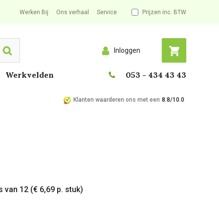
Werken Bij
Ons verhaal
Service
Prijzen inc. BTW
Inloggen
Search
Werkvelden
053 - 434 43 43
Klanten waarderen ons met een
8.8/10.0
 van 12 (€ 6,69 p. stuk)