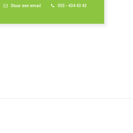
Stuur een email
053 - 434 43 43