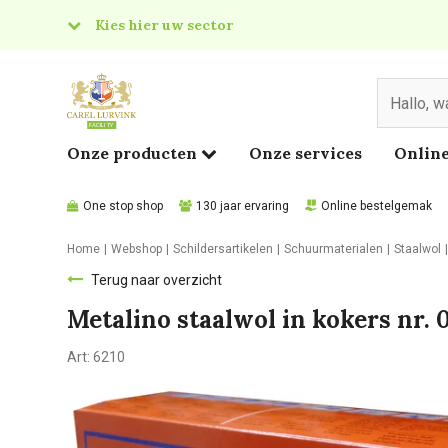
Kies hier uw sector
& Food
edical
Onze producten
Onze services
Online
One stop shop
130 jaar ervaring
Online bestelgemak
Home
Webshop
Schildersartikelen
Schuurmaterialen
Staalwol
Terug naar overzicht
Metalino staalwol in kokers nr. 
Art:
6210