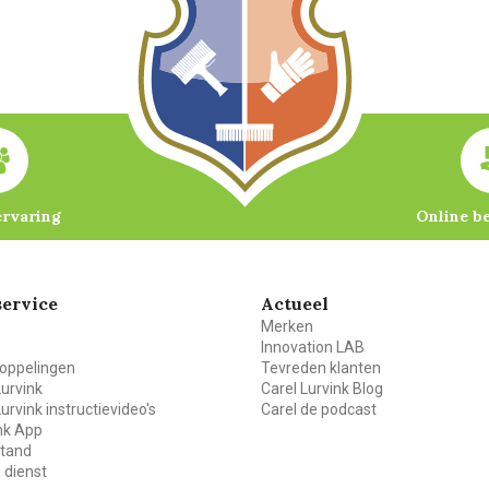
ervaring
Online b
ervice
Actueel
Merken
Innovation LAB
oppelingen
Tevreden klanten
Lurvink
Carel Lurvink Blog
Lurvink instructievideo's
Carel de podcast
ink App
stand
 dienst