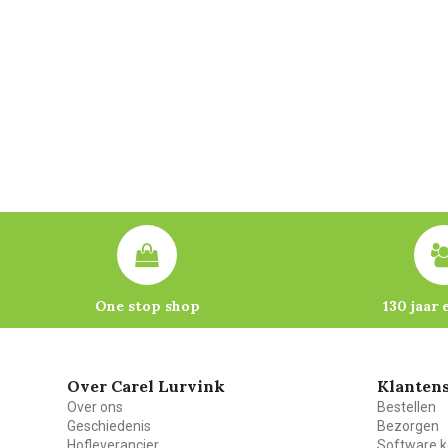
One stop shop
130 jaar 
Over Carel Lurvink
Klantens
Over ons
Bestellen
Geschiedenis
Bezorgen
Hofleverancier
Software k