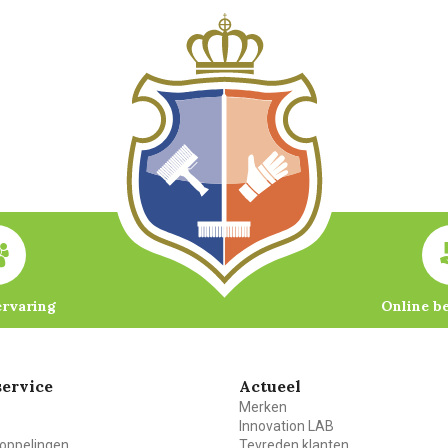
ervaring
Online b
ervice
Actueel
Merken
Innovation LAB
oppelingen
Tevreden klanten