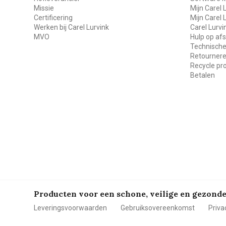
Missie
Mijn Carel 
Certificering
Mijn Carel 
Werken bij Carel Lurvink
Carel Lurv
MVO
Hulp op af
Technische
Retourner
Recycle p
Betalen
Producten voor een schone, veilige en gezon
Leveringsvoorwaarden
Gebruiksovereenkomst
Priva