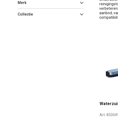
Merk
reinigingst
verbeteren 
aanbod, van
Collectie
compatibili
Waterzui
Art:
85004