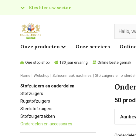
Kies hier uw sector
& Food
edical
Onze producten
Onze services
Online
One stop shop
130 jaar ervaring
Online bestelgemak
Home
Webshop
Schoonmaakmachines
Stofzuigers en onderde
Onder
Stofzuigers en onderdelen
Stofzuigers
50
prod
Rugstofzuigers
Steelstofzuigers
Stofzuigerzakken
Onderdelen en accessoires
Onderdelen