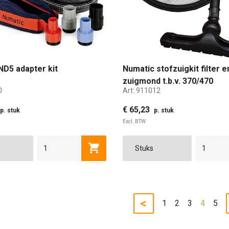
ND5 adapter kit
Numatic stofzuigkit filter e
zuigmond t.b.v. 370/470
0
Art:
911012
€ 65,23
p. stuk
p. stuk
Excl. BTW
Toevoegen aan winkelwagen
<
1
2
3
4
5