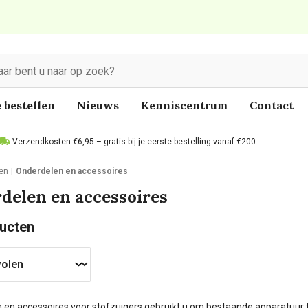
 bestellen
Nieuws
Kenniscentrum
Contact
Verzendkosten €6,95 – gratis bij je eerste bestelling vanaf €200
len
Onderdelen en accessoires
delen en accessoires
ucten
 en accessoires voor stofzuigers gebruikt u om bestaande apparatuur t