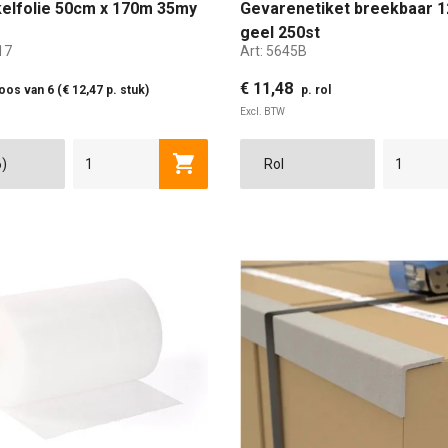
elfolie 50cm x 170m 35my
Gevarenetiket breekbaar
geel 250st
17
Art:
5645B
€ 11,48
oos van 6 (€ 12,47 p. stuk)
p. rol
Excl. BTW
Toevoegen aan winkelwagen