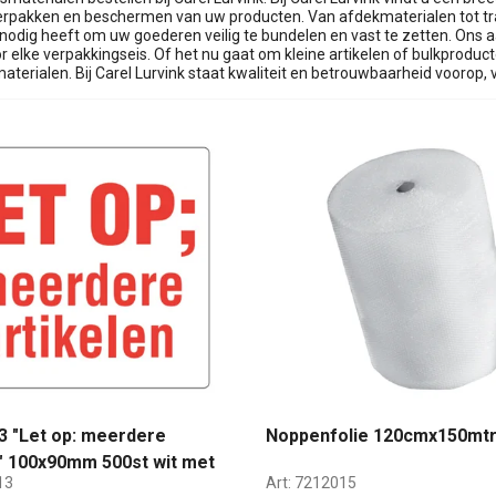
 verpakken en beschermen van uw producten. Van afdekmaterialen tot tr
 nodig heeft om uw goederen veilig te bundelen en vast te zetten. Ons 
r elke verpakkingseis. Of het nu gaat om kleine artikelen of bulkproduc
terialen. Bij Carel Lurvink staat kwaliteit en betrouwbaarheid voorop,
53 "Let op: meerdere
Noppenfolie 120cmx150mt
n" 100x90mm 500st wit met
13
Art:
7212015
ruk