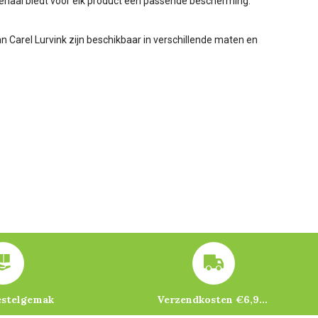
eriaal biedt voor elk product een passende bescherming.
 Carel Lurvink zijn beschikbaar in verschillende maten en
estelgemak
Verzendkosten €6,95 – gratis bij je eerste bestelling vanaf €200