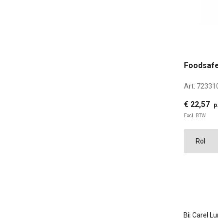
Foodsafe
Art:
72331
€ 22,57
p
Excl. BTW
Bij Carel L