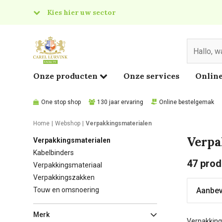
Kies hier uw sector
& Food
edical
Onze producten
Onze services
Online
One stop shop
130 jaar ervaring
Online bestelgemak
Home
Webshop
Verpakkingsmaterialen
Verpa
Verpakkingsmaterialen
Kabelbinders
47
prod
Verpakkingsmateriaal
Verpakkingszakken
Touw en omsnoering
Merk
Verpakkings