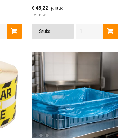
€ 43,22
p. stuk
Excl. BTW
100 CM
Toevoegen aan winkelwagen
Toevoegen a