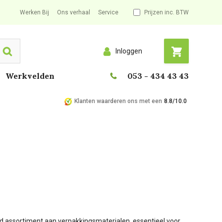
Werken Bij
Ons verhaal
Service
Prijzen inc. BTW
Inloggen
Search
Werkvelden
053 - 434 43 43
Klanten waarderen ons met een
8.8/10.0
reed assortiment aan verpakkingsmaterialen, essentieel voor