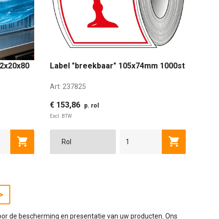
/2x20x80
Label "breekbaar" 105x74mm 1000st
Art:
237825
€ 153,86
p. rol
Excl. BTW
Toevoegen aan winkelwagen
Toevoegen a
>
n voor de bescherming en presentatie van uw producten. Ons