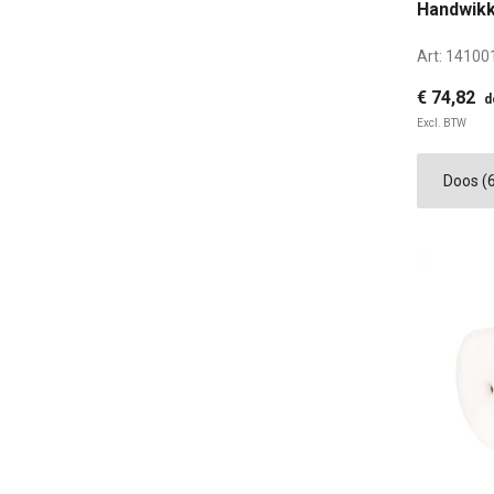
Handwikk
Art:
14100
€ 74,82
d
Excl. BTW