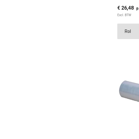
€ 26,48
p
Excl. BTW