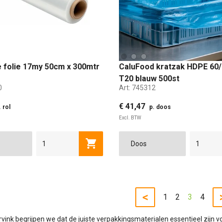
 folie 17my 50cm x 300mtr
CaluFood kratzak HDPE 60
T20 blauw 500st
0
Art:
745312
€ 41,47
. rol
p. doos
Excl. BTW
Toevoegen aan winkelwagen
<
1
2
3
4
urvink begrijpen we dat de juiste verpakkingsmaterialen essentieel zij