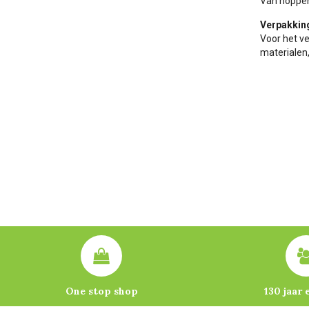
Van noppen
Verpakkin
Voor het ve
materialen,
One stop shop
130 jaar 