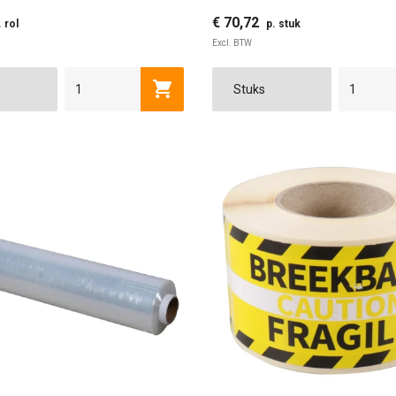
€ 70,72
. rol
p. stuk
Excl. BTW
120 CM
150 CM
Toevoegen aan winkelwagen