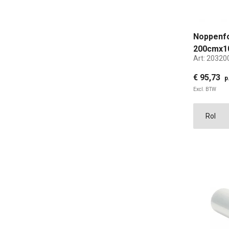
Noppenfol
200cmx1
Art:
20320
€ 95,73
p
Excl. BTW
200