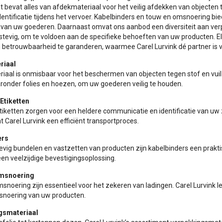
 bevat alles van afdekmateriaal voor het veilig afdekken van objecten t
identificatie tijdens het vervoer. Kabelbinders en touw en omsnoering bi
 van uw goederen. Daarnaast omvat ons aanbod een diversiteit aan ver
t stevig, om te voldoen aan de specifieke behoeften van uw producten. E
n betrouwbaarheid te garanderen, waarmee Carel Lurvink dé partner is v
riaal
aal is onmisbaar voor het beschermen van objecten tegen stof en vuil ti
aronder folies en hoezen, om uw goederen veilig te houden.
Etiketten
tiketten zorgen voor een heldere communicatie en identificatie van uw
 Carel Lurvink een efficiënt transportproces.
ers
evig bundelen en vastzetten van producten zijn kabelbinders een praktis
en veelzijdige bevestigingsoplossing.
msnoering
noering zijn essentieel voor het zekeren van ladingen. Carel Lurvink l
snoering van uw producten.
gsmateriaal