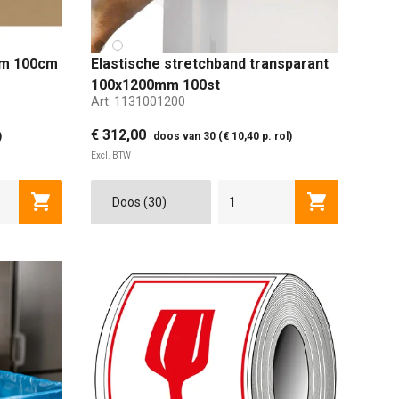
mm 100cm
Elastische stretchband transparant
100x1200mm 100st
Art:
1131001200
€ 312,00
)
doos van 30 (€ 10,40 p. rol)
Excl. BTW
Toevoegen aan winkelwagen
Toevoegen a