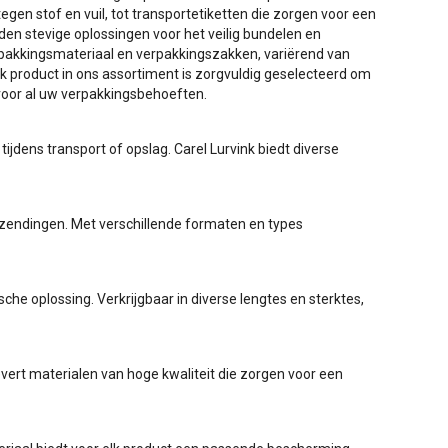
egen stof en vuil, tot transportetiketten die zorgen voor een
eden stevige oplossingen voor het veilig bundelen en
pakkingsmateriaal en verpakkingszakken, variërend van
lk product in ons assortiment is zorgvuldig geselecteerd om
oor al uw verpakkingsbehoeften​​.
jdens transport of opslag. Carel Lurvink biedt diverse
 zendingen. Met verschillende formaten en types
che oplossing. Verkrijgbaar in diverse lengtes en sterktes,
evert materialen van hoge kwaliteit die zorgen voor een