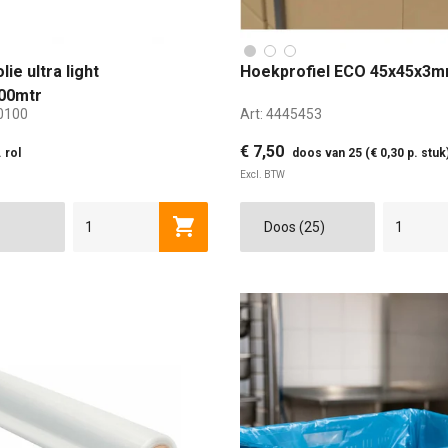
ie ultra light
Hoekprofiel ECO 45x45x3
00mtr
0100
Art:
4445453
€ 7,50
. rol
doos van 25 (€ 0,30 p. stuk
Excl. BTW
 CM
100 CM
45 MM
50 MM
Toevoegen aan winkelwagen