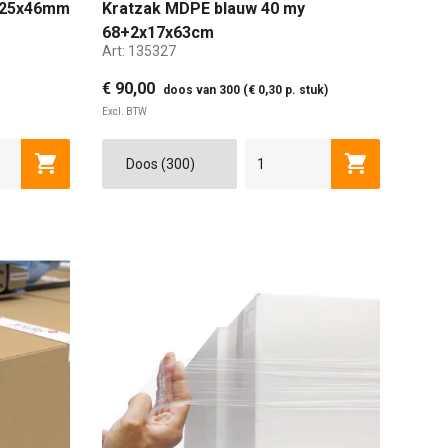
 125x46mm
Kratzak MDPE blauw 40 my
68+2x17x63cm
Art:
135327
€ 90,00
doos van 300 (€ 0,30 p. stuk)
Excl. BTW
Toevoegen aan winkelwagen
Toevoegen a