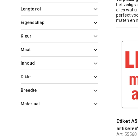
het veilig
Lengte rol
alles wat u
perfect voo
maten en ma
Eigenschap
Kleur
Maat
Inhoud
Dikte
Breedte
Materiaal
Etiket A
artikele
Art:
55560
rode opd