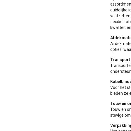
assortiment
duidelijke 
vastzetten
flexibel to
kwaliteit e
Afdekmate
Afdekmateri
opties, wa
Transport 
Transporte
ondersteunt
Kabelbind
Voor het st
bieden ze e
Touw en o
Touw en oms
stevige om
Verpakkin