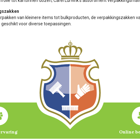
folie tot kartonnen dozen, Carel Lurvink’s assortiment verpakkingsmat
gszakken
rpakken van kleinere items tot bulkproducten, de verpakkingszakken van
 geschikt voor diverse toepassingen.
ervaring
Online b