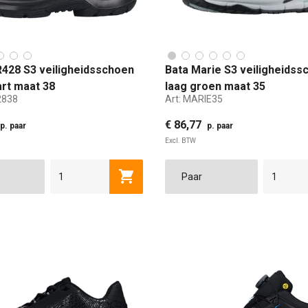
428 S3 veiligheidsschoen
Bata Marie S3 veiligheidss
rt maat 38
laag groen maat 35
838
Art:
MARIE35
€ 86,77
p. paar
p. paar
Excl. BTW
39
40
41
42
43
35
44
36
45
37
46
Toevoegen aan winkelwagen
ANDAARD
EXTRA WIJD