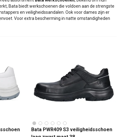
n breed assortiment
Bata werkschoenen
, bekend om hun
rkt, Bata biedt werkschoenen die voldoen aan de strengste
 instappers en veiligheidssandalen. Ook voor dames zijn er
envoet. Voor extra bescherming in natte omstandigheden
dsschoen
Bata PWR409 S3 veiligheidsschoen
laag zwart maat 38