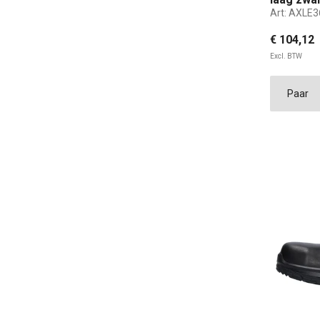
Art:
AXLE3
€ 104,12
Excl. BTW
36