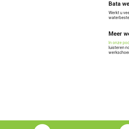
Bata we
Werkt u ve
waterbesten
Meer we
In onze po
luisteren n
werkschoe