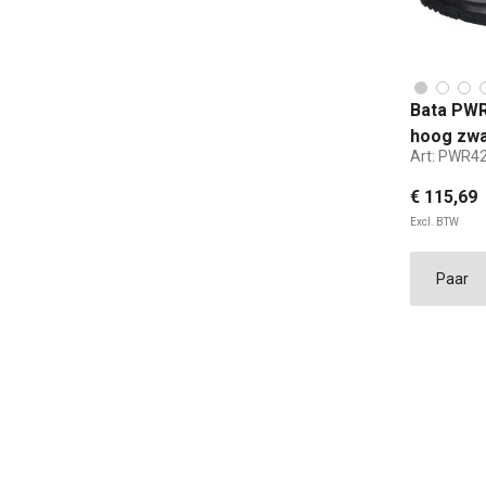
Bata PWR
hoog zwa
Art:
PWR42
€ 115,69
Excl. BTW
38
ST