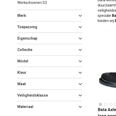
Bata werksc
Werkschoenen S3
duurzaamhe
veiligheids
Merk
speciale
Ba
bieden wij
Toepassing
Eigenschap
Collectie
Model
Kleur
Maat
Veiligheidsklasse
Materiaal
Bata Axl
laag zwa