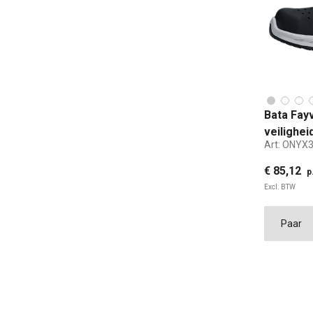
Bata Fay
veilighe
Art:
ONYX
35
€ 85,12
p
Excl. BTW
35
ST