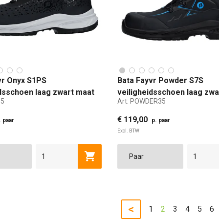
vr Onyx S1PS
Bata Fayvr Powder S7S
idsschoen laag zwart maat
veiligheidsschoen laag zwa
35
Art:
POWDER35
35
€ 119,00
. paar
p. paar
Excl. BTW
36
37
38
39
40
35
41
36
42
37
43
Toevoegen aan winkelwagen
ANDAARD
EXTRA WIJD
STANDAARD
EXTRA
<
1
2
3
4
5
6