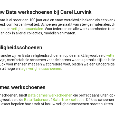
uw Bata werkschoenen bij Carel Lurvink
ata is al meer dan 100 jaar oud en staat wereldwijd bekend als een va
gheid, comfort en kwaliteit. Schoenen gemaakt van stevige materialen, 
pers
en
veiligheidssandalen
. Voor iedereen en alle werkzaamheden is er
n ook in allerlei collecties, modellen en maten.
iligheidsschoenen
ranche zijn er Bata veiligheidsschoenen op de markt. Bijvoorbeeld
witte
 zijn, comfortabele schoenen voor de horeca waar u gemakkelijk de hel
 Ook voor mensen met een wat bredere voet, bieden we een uitgebreide 
n uit hoge en
lage veiligheidsschoenen
.
ames werkschoenen
nschoenen, biedt
Bata dames werkschoenen
die perfect aansluiten op 
 Bijvoorbeeld de
Bata Radiance
of
Bata Traxx collectie
. Of kies schoene
u exact bepalen hoe strak of los uw veiligheidsschoenen moeten zitten.