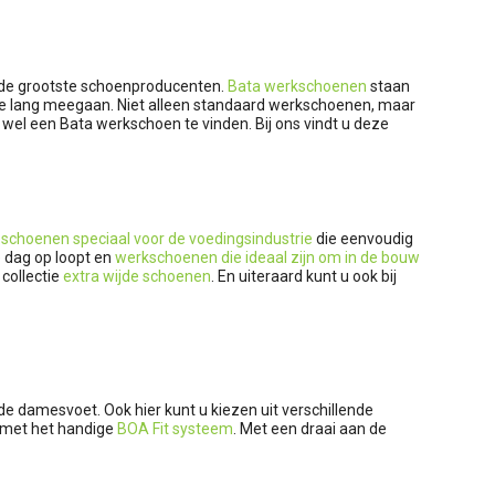
n de grootste schoenproducenten.
Bata werkschoenen
staan
die lang meegaan. Niet alleen standaard werkschoenen, maar
 wel een Bata werkschoen te vinden. Bij ons vindt u deze
 schoenen speciaal voor de voedingsindustrie
die eenvoudig
e dag op loopt en
werkschoenen die ideaal zijn om in de bouw
collectie
extra wijde schoenen
. En uiteraard kunt u ook bij
de damesvoet. Ook hier kunt u kiezen uit verschillende
n met het handige
BOA Fit systeem
. Met een draai aan de