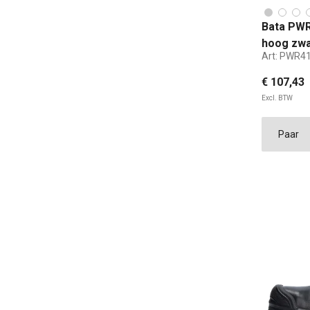
Bata PWR
hoog zwa
Art:
PWR41
€ 107,43
Excl. BTW
38
ST