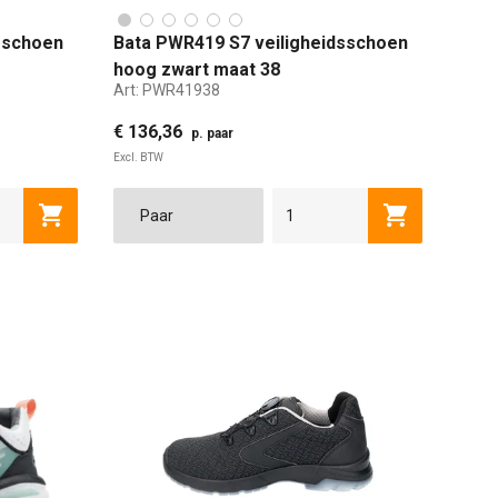
sschoen
Bata PWR419 S7 veiligheidsschoen
hoog zwart maat 38
Art:
PWR41938
€ 136,36
p. paar
Excl. BTW
41
47
42
48
43
38
44
39
45
40
46
41
47
42
48
43
Toevoegen aan winkelwagen
Toevoegen a
 WIJD
EXTRA EXTRA WIJD