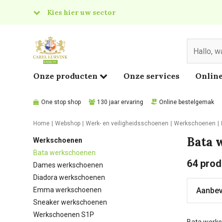
Kies hier uw sector
& Food
edical
Onze producten
Onze services
Online
One stop shop
130 jaar ervaring
Online bestelgemak
Home
Webshop
Werk- en veiligheidsschoenen
Werkschoenen
Bata 
Werkschoenen
Bata werkschoenen
64
prod
Dames werkschoenen
Diadora werkschoenen
Emma werkschoenen
Sneaker werkschoenen
Werkschoenen S1P