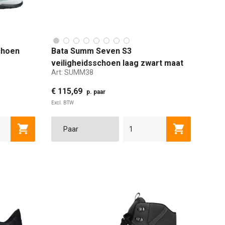
choen
Bata Summ Seven S3
veiligheidsschoen laag zwart maat
Art:
SUMM38
38
€ 115,69
p. paar
Excl. BTW
38
47
39
48
40
38
41
39
34
40
42
41
42
43
Toevoegen aan winkelwagen
Toevoegen a
Waterdicht