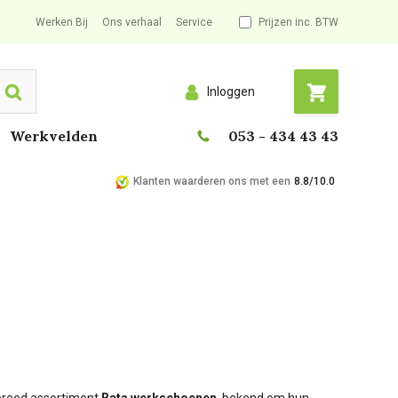
Werken Bij
Ons verhaal
Service
Prijzen inc. BTW
Inloggen
Search
Werkvelden
053 - 434 43 43
Klanten waarderen ons met een
8.8/10.0