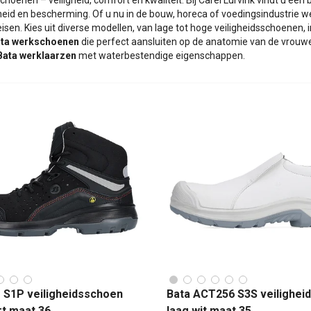
hoenen – veiligheid, comfort en kwaliteit. Bij Carel Lurvink vindt u ee
id en bescherming. Of u nu in de bouw, horeca of voedingsindustrie we
eisen. Kies uit diverse modellen, van lage tot hoge veiligheidsschoenen,
ta werkschoenen
die perfect aansluiten op de anatomie van de vrouw
Bata werklaarzen
met waterbestendige eigenschappen.
e S1P veiligheidsschoen
Bata ACT256 S3S veilighei
rt maat 36
laag wit maat 35