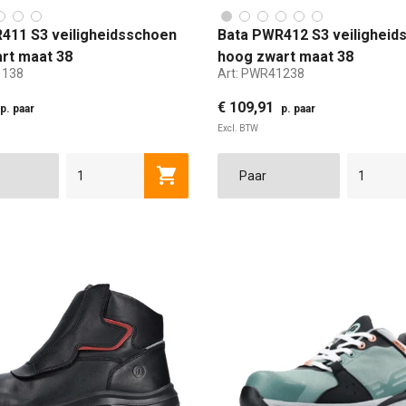
411 S3 veiligheidsschoen
Bata PWR412 S3 veiligheid
rt maat 38
hoog zwart maat 38
138
Art:
PWR41238
€ 109,91
p. paar
p. paar
Excl. BTW
39
40
41
42
43
38
44
39
45
40
46
Toevoegen aan winkelwagen
ANDAARD
EXTRA WIJD
STANDAARD
EXTRA