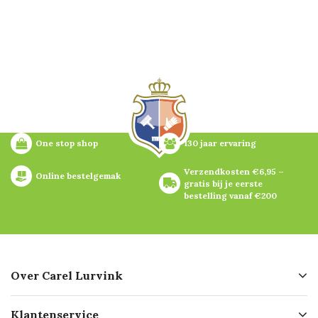
One stop shop
130 jaar ervaring
Verzendkosten €6,95 – 
Online bestelgemak
gratis bij je eerste 
bestelling vanaf €200
Over Carel Lurvink
Over ons
Klantenservice