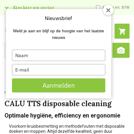
Kies hier uw sector
Prijzen inc. BTW
Nieuwsbrief
Menu
Meld je aan en blijf op de hoogte van het laatste
nieuws
Type
Search
Sca
your
name
Type
your
email
Aanmelden
Home
Kenniscentrum
CALU TTS disposable cleaning
CALU TTS disposable cleaning
Optimale hygiëne, efficiency en ergonomie
Voorkom kruisbesmetting en methodefouten met disposable
doeken en moppen. Altijd dezelfde kwaliteit, geen duur