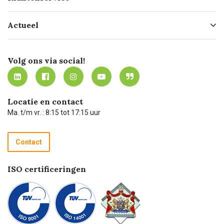
Geschiedenis
Hofleverancier
Bestellen
Actueel
Missie
Bezorgen
Certificering
Software koppelingen
Merken
Werken bij Carel Lurvink
Mijn Carel Lurvink
Innovation LAB
Volg ons via social!
MVO
Mijn Carel Lurvink instructievideo's
Tevreden klanten
Carel Lurvink App
Carel Lurvink Blog
Hulp op afstand
Carel de podcast
Locatie en contact
Technische dienst
Ma. t/m vr. : 8:15 tot 17:15 uur
Retourneren
Recycle programma
Contact
Betalen
ISO certificeringen