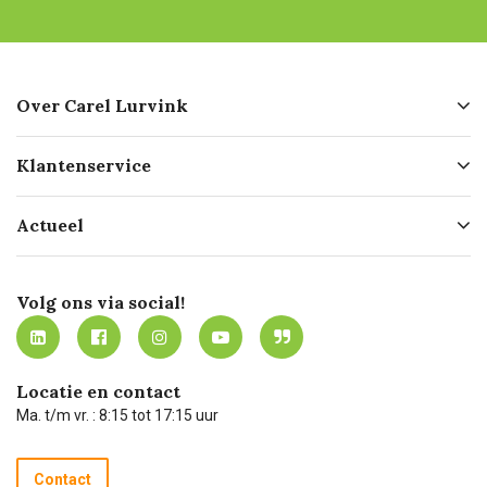
Over Carel Lurvink
Over ons
Klantenservice
Geschiedenis
Hofleverancier
Bestellen
Actueel
Missie
Bezorgen
Certificering
Software koppelingen
Merken
Werken bij Carel Lurvink
Mijn Carel Lurvink
Innovation LAB
Volg ons via social!
MVO
Mijn Carel Lurvink instructievideo's
Tevreden klanten
Carel Lurvink App
Carel Lurvink Blog
Hulp op afstand
Carel de podcast
Locatie en contact
Technische dienst
Ma. t/m vr. : 8:15 tot 17:15 uur
Retourneren
Recycle programma
Contact