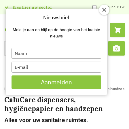
Kies hier uw sector
Prijzen inc. BTW
Nieuwsbrief
Menu
Meld je aan en blijf op de hoogte van het laatste
nieuws
Type
Search
Sca
your
name
Type
your
email
Aanmelden
Home
Kenniscentrum
CaluCare dispensers hygienepapier en handzepen
CaluCare dispensers,
hygiënepapier en handzepen
Alles voor uw sanitaire ruimtes.