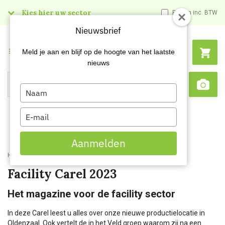
Kies hier uw sector
Prijzen inc. BTW
Nieuwsbrief
Menu
Meld je aan en blijf op de hoogte van het laatste
nieuws
Type
Search
Sca
your
name
Type
your
email
Aanmelden
Home
Kenniscentrum
Facility Carel 2023
Facility Carel 2023
Het magazine voor de facility sector
In deze Carel leest u alles over onze nieuwe productielocatie in
Oldenzaal. Ook vertelt de in het Veld groep waarom zij na een