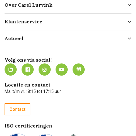
Over Carel Lurvink
Over ons
Klantenservice
Geschiedenis
Hofleverancier
Bestellen
Actueel
Missie
Bezorgen
Certificering
Software koppelingen
Merken
Werken bij Carel Lurvink
Mijn Carel Lurvink
Innovation LAB
Volg ons via social!
MVO
Mijn Carel Lurvink instructievideo's
Tevreden klanten
Carel Lurvink App
Carel Lurvink Blog
Hulp op afstand
Carel de podcast
Locatie en contact
Technische dienst
Ma. t/m vr. : 8:15 tot 17:15 uur
Retourneren
Recycle programma
Contact
Betalen
ISO certificeringen