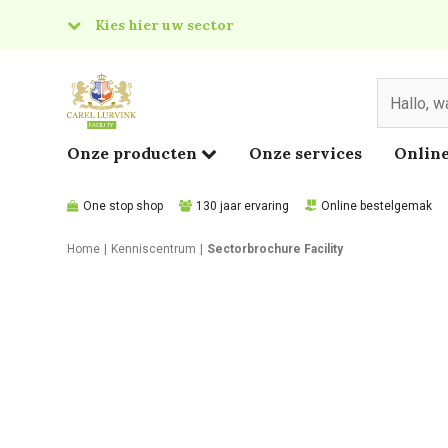
Kies hier uw sector
& Food
edical
Onze producten
Onze services
Online
One stop shop
130 jaar ervaring
Online bestelgemak
Home
Kenniscentrum
Sectorbrochure Facility