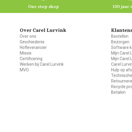
One stop shop
130 jaar 
Over Carel Lurvink
Klantens
Over ons
Bestellen
Geschiedenis
Bezorgen
Hofleverancier
Software k
Missie
Mijn Carel 
Certificering
Mijn Carel 
Werken bij Carel Lurvink
Carel Lurv
MVO
Hulp op af
Technische
Retourner
Recycle p
Betalen