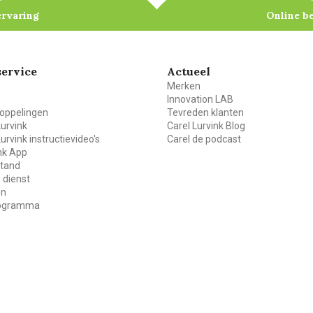
ervaring
Online b
ervice
Actueel
Merken
Innovation LAB
oppelingen
Tevreden klanten
Lurvink
Carel Lurvink Blog
Lurvink instructievideo's
Carel de podcast
ink App
stand
 dienst
en
rogramma