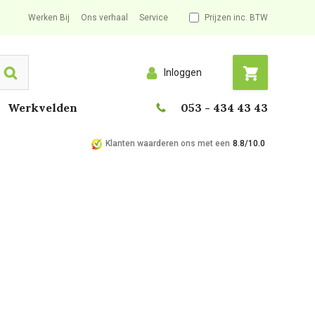
Werken Bij
Ons verhaal
Service
Prijzen inc. BTW
Inloggen
Search
Werkvelden
053 - 434 43 43
Klanten waarderen ons met een
8.8/10.0