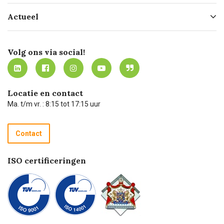
Hofleverancier
Bestellen
Actueel
Missie
Bezorgen
Certificering
Software koppelingen
Merken
Werken bij Carel Lurvink
Mijn Carel Lurvink
Innovation LAB
Volg ons via social!
MVO
Mijn Carel Lurvink instructievideo's
Tevreden klanten
Carel Lurvink App
Carel Lurvink Blog
Hulp op afstand
Carel de podcast
Locatie en contact
Technische dienst
Ma. t/m vr. : 8:15 tot 17:15 uur
Retourneren
Recycle programma
Contact
Betalen
ISO certificeringen