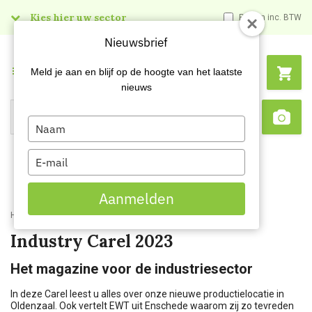
Kies hier uw sector
Prijzen inc. BTW
Nieuwsbrief
Menu
Meld je aan en blijf op de hoogte van het laatste
nieuws
Type
Search
Sca
your
name
Type
your
email
Aanmelden
Home
Kenniscentrum
Industry Carel 2023
Industry Carel 2023
Het magazine voor de industriesector
In deze Carel leest u alles over onze nieuwe productielocatie in
Oldenzaal. Ook vertelt EWT uit Enschede waarom zij zo tevreden