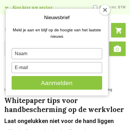
Kies hier uw sector
Prijzen inc. BTW
Nieuwsbrief
Menu
Meld je aan en blijf op de hoogte van het laatste
nieuws
Search
Type
Sca
your
name
Type
your
email
Aanmelden
Home
Kenniscentrum
Whitepapier tips voor handbescherming
Whitepaper tips voor
handbescherming op de werkvloer
Laat ongelukken niet voor de hand liggen