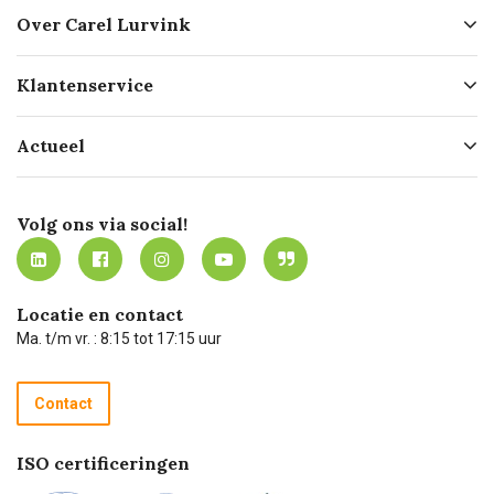
Over Carel Lurvink
Over ons
Klantenservice
Geschiedenis
Hofleverancier
Bestellen
Actueel
Missie
Bezorgen
Certificering
Software koppelingen
Merken
Werken bij Carel Lurvink
Mijn Carel Lurvink
Innovation LAB
Volg ons via social!
MVO
Mijn Carel Lurvink instructievideo's
Tevreden klanten
Carel Lurvink App
Carel Lurvink Blog
Hulp op afstand
Carel de podcast
Locatie en contact
Technische dienst
Ma. t/m vr. : 8:15 tot 17:15 uur
Retourneren
Recycle programma
Contact
Betalen
ISO certificeringen