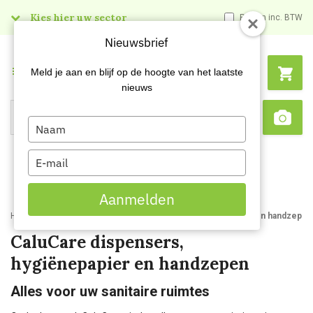
Kies hier uw sector
Prijzen inc. BTW
Nieuwsbrief
Menu
Meld je aan en blijf op de hoogte van het laatste
nieuws
Type
Search
Sca
your
name
Type
your
email
Aanmelden
Home
Kenniscentrum
CaluCare dispensers hygienepapier en handzepen
CaluCare dispensers,
hygiënepapier en handzepen
Alles voor uw sanitaire ruimtes