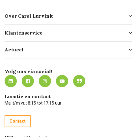
Over Carel Lurvink
Over ons
Klantenservice
Geschiedenis
Hofleverancier
Bestellen
Actueel
Missie
Bezorgen
Certificering
Software koppelingen
Merken
Werken bij Carel Lurvink
Mijn Carel Lurvink
Innovation LAB
Volg ons via social!
MVO
Mijn Carel Lurvink instructievideo's
Tevreden klanten
Carel Lurvink App
Carel Lurvink Blog
Hulp op afstand
Carel de podcast
Locatie en contact
Technische dienst
Ma. t/m vr. : 8:15 tot 17:15 uur
Retourneren
Recycle programma
Contact
Betalen