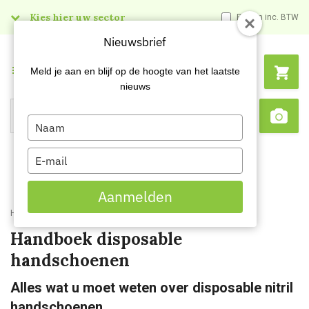
Kies hier uw sector
Prijzen inc. BTW
Nieuwsbrief
Menu
Meld je aan en blijf op de hoogte van het laatste
nieuws
Type
Search
Sca
your
name
Type
your
email
Aanmelden
Home
Kenniscentrum
Handboek disposable handschoenen
Handboek disposable
handschoenen
Alles wat u moet weten over disposable nitril
handschoenen