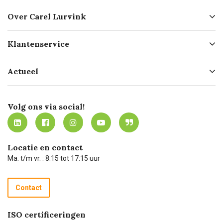
Over Carel Lurvink
Over ons
Klantenservice
Geschiedenis
Hofleverancier
Bestellen
Actueel
Missie
Bezorgen
Certificering
Software koppelingen
Merken
Werken bij Carel Lurvink
Mijn Carel Lurvink
Innovation LAB
Volg ons via social!
MVO
Mijn Carel Lurvink instructievideo's
Tevreden klanten
Carel Lurvink App
Carel Lurvink Blog
Hulp op afstand
Carel de podcast
Locatie en contact
Technische dienst
Ma. t/m vr. : 8:15 tot 17:15 uur
Retourneren
Recycle programma
Contact
Betalen
ISO certificeringen