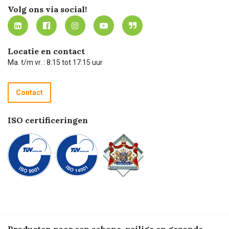
Werken bij Carel Lurvink
Mijn Carel Lurvink
Innovation LAB
Volg ons via social!
MVO
Mijn Carel Lurvink instructievideo's
Tevreden klanten
Carel Lurvink App
Carel Lurvink Blog
Hulp op afstand
Carel de podcast
Locatie en contact
Technische dienst
Ma. t/m vr. : 8:15 tot 17:15 uur
Retourneren
Recycle programma
Contact
Betalen
ISO certificeringen
Producten voor een schone, veilige en gezonde