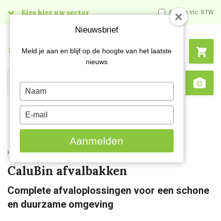
Kies hier uw sector
Prijzen inc. BTW
Nieuwsbrief
Menu
Meld je aan en blijf op de hoogte van het laatste
nieuws
Search
Type
Sca
your
name
Type
your
email
Aanmelden
Home
Kenniscentrum
Medical - CaluBin afvalbakken
CaluBin afvalbakken
Complete afvaloplossingen voor een schone
en duurzame omgeving