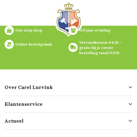
One stop shop
130 jaar ervaring
Verzendkosten €6,95 – 
Online bestelgemak
gratis bij je eerste 
bestelling vanaf €200
Over Carel Lurvink
Over ons
Klantenservice
Geschiedenis
Hofleverancier
Bestellen
Actueel
Missie
Bezorgen
Certificering
Software koppelingen
Merken