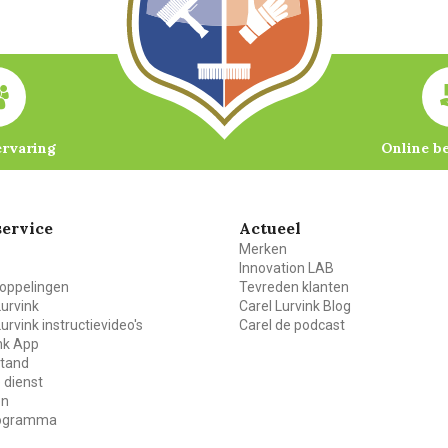
ervaring
Online b
ervice
Actueel
Merken
Innovation LAB
oppelingen
Tevreden klanten
Lurvink
Carel Lurvink Blog
Lurvink instructievideo's
Carel de podcast
ink App
stand
 dienst
en
rogramma