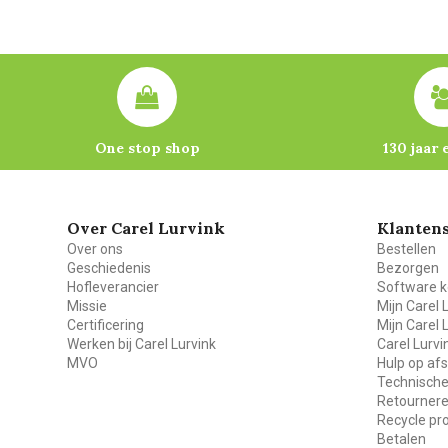
One stop shop
130 jaar 
Over Carel Lurvink
Klantens
Over ons
Bestellen
Geschiedenis
Bezorgen
Hofleverancier
Software k
Missie
Mijn Carel 
Certificering
Mijn Carel 
Werken bij Carel Lurvink
Carel Lurv
MVO
Hulp op af
Technische
Retourner
Recycle p
Betalen