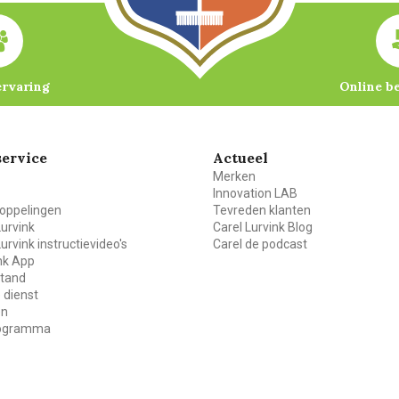
ervaring
Online b
ervice
Actueel
Merken
Innovation LAB
oppelingen
Tevreden klanten
Lurvink
Carel Lurvink Blog
Lurvink instructievideo's
Carel de podcast
ink App
stand
 dienst
en
rogramma