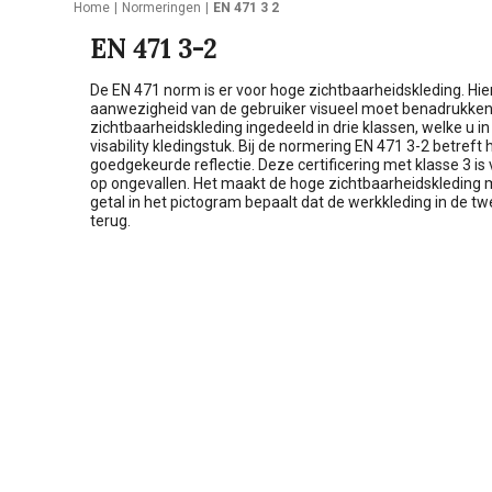
Home
Normeringen
EN 471 3 2
EN 471 3-2
De EN 471 norm is er voor hoge zichtbaarheidskleding. Hie
aanwezigheid van de gebruiker visueel moet benadrukken o
zichtbaarheidskleding ingedeeld in drie klassen, welke u in
visability kledingstuk. Bij de normering EN 471 3-2 betref
goedgekeurde reflectie. Deze certificering met klasse 3 is
op ongevallen. Het maakt de hoge zichtbaarheidskledin
getal in het pictogram bepaalt dat de werkkleding in de tw
terug.