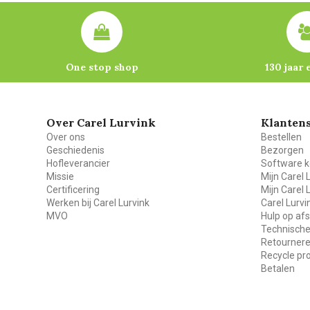
One stop shop
130 jaar 
Over Carel Lurvink
Klantens
Over ons
Bestellen
Geschiedenis
Bezorgen
Hofleverancier
Software k
Missie
Mijn Carel 
Certificering
Mijn Carel 
Werken bij Carel Lurvink
Carel Lurv
MVO
Hulp op af
Technische
Retourner
Recycle p
Betalen