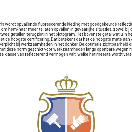
rin wordt opvallende fluorescerende kleding met goedgekeurde reflectie
m hem/haar meer te laten opvallen in gevaarlijke situaties, zowel bij
 twee getallen terugziet in het pictogram. Het bovenste getal wat u in he
t het de hoogste certificering. Dat betekent dat het de hoogste mate aan
 verplicht bij werkzaamheden in het donker. De optimale zichtbaarheid d
g met deze norm geschikt voor werkzaamheden langs openbare wegen
ee klasse van reflecterend vermogen valt, welke het meeste wordt vereist