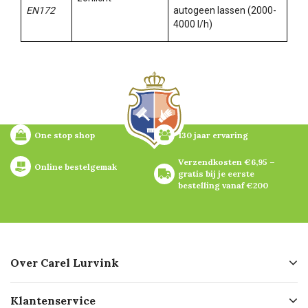
EN172
autogeen lassen (2000-
4000 l/h)
One stop shop
130 jaar ervaring
Verzendkosten €6,95 – 
Online bestelgemak
gratis bij je eerste 
bestelling vanaf €200
Over Carel Lurvink
Over ons
Klantenservice
Geschiedenis