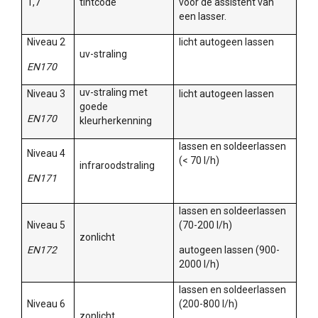
1,7
tintcode
voor de assistent van
een lasser.
Niveau 2
licht autogeen lassen
uv-straling
EN170
uv-straling met
Niveau 3
licht autogeen lassen
goede
EN170
kleurherkenning
lassen en soldeerlassen
Niveau 4
(< 70 l/h)
infraroodstraling
EN171
lassen en soldeerlassen
Niveau 5
(70-200 l/h)
zonlicht
EN172
autogeen lassen (900-
2000 l/h)
lassen en soldeerlassen
Niveau 6
(200-800 l/h)
zonlicht