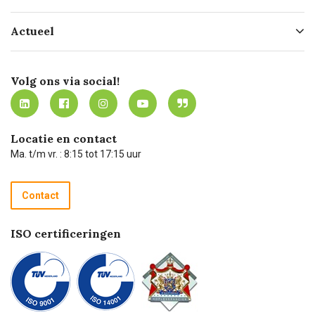
Hofleverancier
Bestellen
Actueel
Missie
Bezorgen
Certificering
Software koppelingen
Merken
Werken bij Carel Lurvink
Mijn Carel Lurvink
Innovation LAB
Volg ons via social!
MVO
Mijn Carel Lurvink instructievideo's
Tevreden klanten
Carel Lurvink App
Carel Lurvink Blog
Hulp op afstand
Carel de podcast
Locatie en contact
Technische dienst
Ma. t/m vr. : 8:15 tot 17:15 uur
Retourneren
Recycle programma
Contact
Betalen
ISO certificeringen