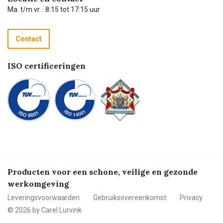
Technische dienst
Ma. t/m vr. : 8:15 tot 17:15 uur
Retourneren
Recycle programma
Contact
Betalen
ISO certificeringen
Producten voor een schone, veilige en gezonde
werkomgeving
Leveringsvoorwaarden
Gebruiksovereenkomst
Privacy
© 2026 by Carel Lurvink