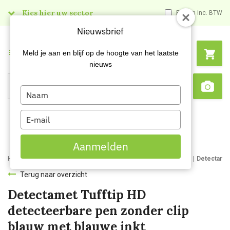
Kies hier uw sector
Prijzen inc. BTW
Nieuwsbrief
Menu
Meld je aan en blijf op de hoogte van het laatste
nieuws
Type
Search
Sca
your
name
Type
your
email
Aanmelden
Home
Webshop
Veiligheidsartikelen
Detecteerbare artikelen
Detectamet
Terug naar overzicht
Detectamet Tufftip HD
detecteerbare pen zonder clip
blauw met blauwe inkt