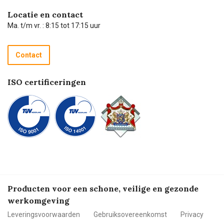
Hulp op afstand
Carel de podcast
Locatie en contact
Technische dienst
Ma. t/m vr. : 8:15 tot 17:15 uur
Retourneren
Recycle programma
Contact
Betalen
ISO certificeringen
Producten voor een schone, veilige en gezonde
werkomgeving
Leveringsvoorwaarden
Gebruiksovereenkomst
Privacy