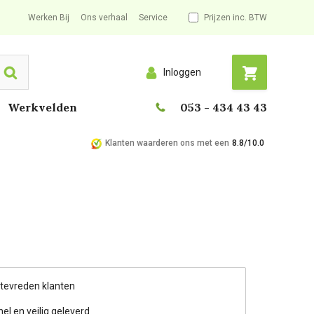
Werken Bij
Ons verhaal
Service
Prijzen inc. BTW
Inloggen
Search
Werkvelden
053 - 434 43 43
Klanten waarderen ons met een
8.8/10.0
 tevreden klanten
nel en veilig geleverd