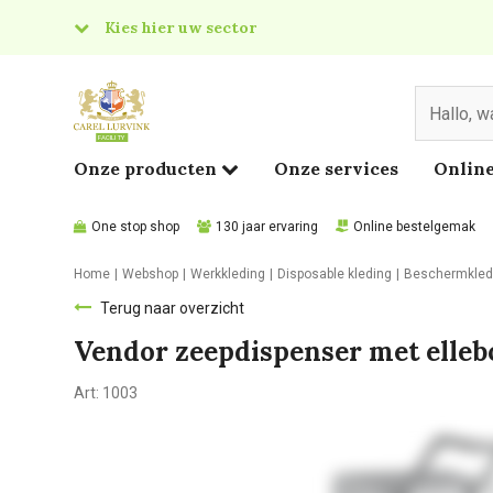
Kies hier uw sector
& Food
edical
Onze producten
Onze services
Online
One stop shop
130 jaar ervaring
Online bestelgemak
Home
Webshop
Werkkleding
Disposable kleding
Beschermkled
Terug naar overzicht
Vendor zeepdispenser met elleb
Art:
1003