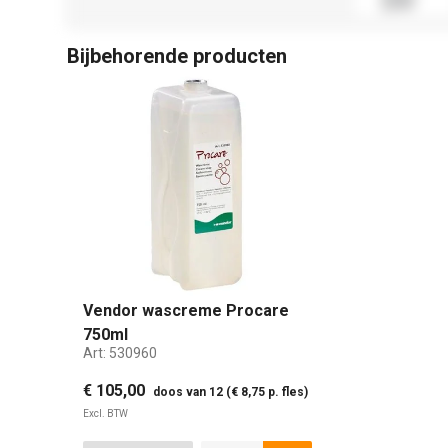
Bijbehorende producten
Vendor wascreme Procare
750ml
Art:
530960
€ 105,00
doos van 12 (€ 8,75 p. fles)
Excl. BTW