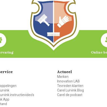
ervaring
Online b
ervice
Actueel
Merken
Innovation LAB
oppelingen
Tevreden klanten
Lurvink
Carel Lurvink Blog
Lurvink instructievideo's
Carel de podcast
ink App
stand