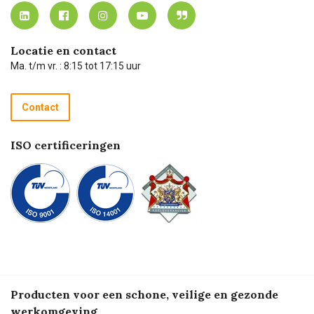
MVO
Mijn Carel Lurvink instructievideo's
Tevreden klanten
Carel Lurvink App
Carel Lurvink Blog
Hulp op afstand
Carel de podcast
Locatie en contact
Technische dienst
Ma. t/m vr. : 8:15 tot 17:15 uur
Retourneren
Recycle programma
Contact
Betalen
ISO certificeringen
Producten voor een schone, veilige en gezonde
werkomgeving