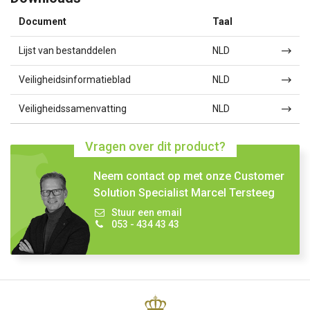
Document
Taal
Lijst van bestanddelen
NLD
Veiligheidsinformatieblad
NLD
Veiligheidssamenvatting
NLD
Vragen over dit product?
Neem contact op met onze Customer
Solution Specialist Marcel Tersteeg
Stuur een email
053 - 434 43 43