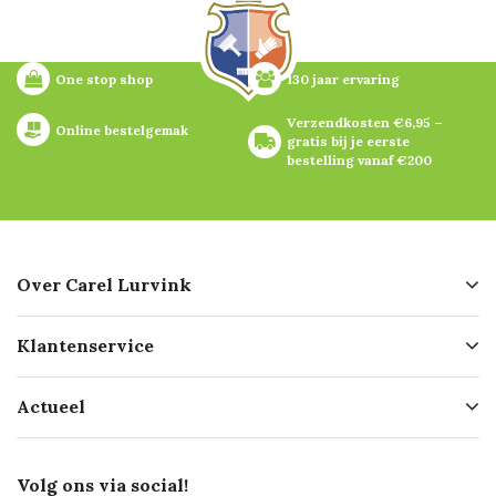
One stop shop
130 jaar ervaring
Verzendkosten €6,95 – 
Online bestelgemak
gratis bij je eerste 
bestelling vanaf €200
Over Carel Lurvink
Over ons
Klantenservice
Geschiedenis
Hofleverancier
Bestellen
Actueel
Missie
Bezorgen
Certificering
Software koppelingen
Merken
Werken bij Carel Lurvink
Mijn Carel Lurvink
Innovation LAB
Volg ons via social!