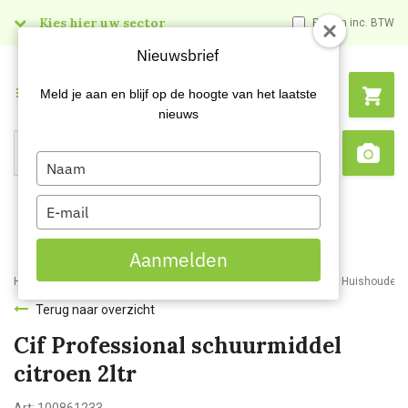
Kies hier uw sector
Prijzen inc. BTW
Nieuwsbrief
Menu
Meld je aan en blijf op de hoogte van het laatste
nieuws
Type
Search
Sca
your
name
Type
your
email
Aanmelden
Home
Webshop
Schoonmaakartikelen
Reinigingsmiddelen
Huishoudelijk
Terug naar overzicht
Cif Professional schuurmiddel
citroen 2ltr