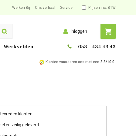
Werken Bij
Ons verhaal
Service
Prijzen inc. BTW
Inloggen
Search
Werkvelden
053 - 434 43 43
Klanten waarderen ons met een
8.8/10.0
 tevreden klanten
nel en veilig geleverd
telgemak