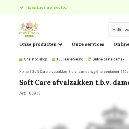
Kies hier uw sector
& Food
edical
Onze producten
Onze services
Online
One stop shop
130 jaar ervaring
Online bestelgemak
Home
Soft Care afvalzakken t.b.v. dameshygiëne container 750s
Soft Care afvalzakken t.b.v. da
Art:
100915