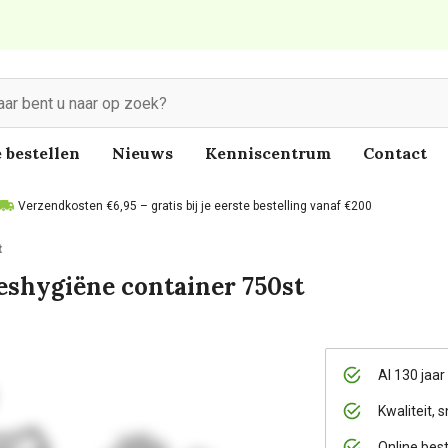
 bestellen
Nieuws
Kenniscentrum
Contact
Verzendkosten €6,95 – gratis bij je eerste bestelling vanaf €200
t
meshygiëne container 750st
Al 130 jaar
Kwaliteit, s
Online bes