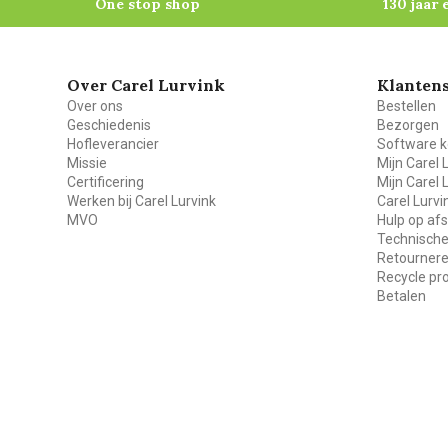
One stop shop
130 jaar 
Over Carel Lurvink
Klantens
Over ons
Bestellen
Geschiedenis
Bezorgen
Hofleverancier
Software k
Missie
Mijn Carel 
Certificering
Mijn Carel 
Werken bij Carel Lurvink
Carel Lurv
MVO
Hulp op af
Technische
Retourner
Recycle p
Betalen