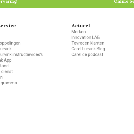
ervaring
Online b
ervice
Actueel
Merken
Innovation LAB
oppelingen
Tevreden klanten
Lurvink
Carel Lurvink Blog
Lurvink instructievideo's
Carel de podcast
ink App
stand
 dienst
en
rogramma