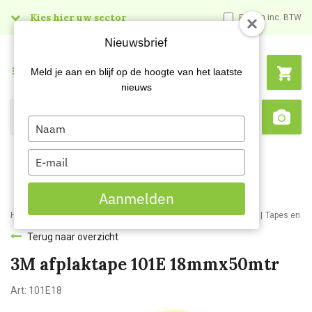
Kies hier uw sector
Prijzen inc. BTW
Nieuwsbrief
Menu
Meld je aan en blijf op de hoogte van het laatste
nieuws
Type
Search
Sca
your
name
Type
your
email
Aanmelden
Home
Webshop
Schildersartikelen
Schildersbenodigdheden
Tapes en pl
Terug naar overzicht
3M afplaktape 101E 18mmx50mtr
Art:
101E18