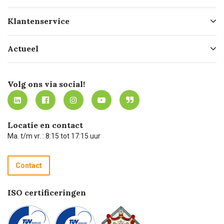
Over ons
Klantenservice
Geschiedenis
Hofleverancier
Bestellen
Actueel
Missie
Bezorgen
Certificering
Software koppelingen
Merken
Werken bij Carel Lurvink
Mijn Carel Lurvink
Innovation LAB
Volg ons via social!
MVO
Mijn Carel Lurvink instructievideo's
Tevreden klanten
Carel Lurvink App
Carel Lurvink Blog
Hulp op afstand
Carel de podcast
Locatie en contact
Technische dienst
Ma. t/m vr. : 8:15 tot 17:15 uur
Retourneren
Recycle programma
Contact
Betalen
ISO certificeringen