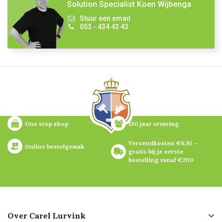
Solution Specialist Koen Wijbenga
Stuur een email
053 - 434 43 43
One stop shop
130 jaar ervaring
Verzendkosten €6,95 – 
Online bestelgemak
gratis bij je eerste 
bestelling vanaf €200
Over Carel Lurvink