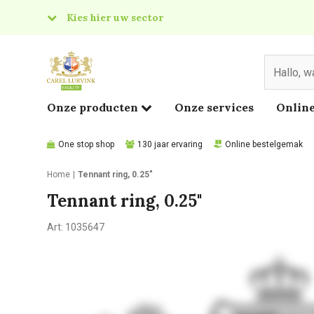
Kies hier uw sector
& Food
edical
Onze producten
Onze services
Online
One stop shop
130 jaar ervaring
Online bestelgemak
Home
Tennant ring, 0.25"
Tennant ring, 0.25"
Art:
1035647