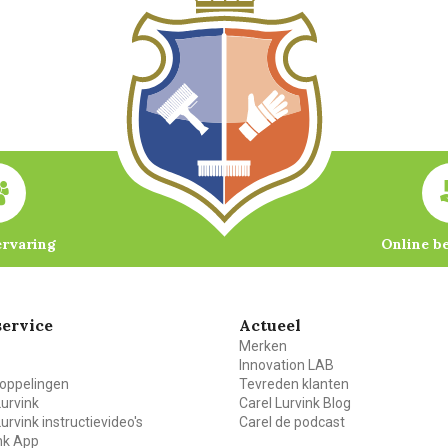
ervaring
Online b
ervice
Actueel
Merken
Innovation LAB
oppelingen
Tevreden klanten
Lurvink
Carel Lurvink Blog
Lurvink instructievideo's
Carel de podcast
ink App