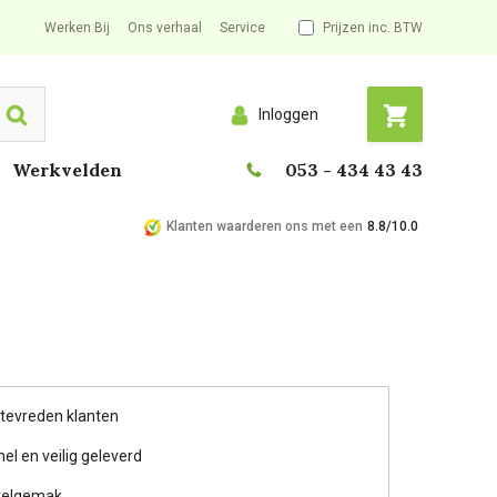
Werken Bij
Ons verhaal
Service
Prijzen inc. BTW
Inloggen
Search
Werkvelden
053 - 434 43 43
Klanten waarderen ons met een
8.8/10.0
 tevreden klanten
nel en veilig geleverd
telgemak