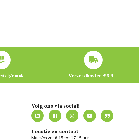
estelgemak
Verzendkosten €6,95 – gratis bij je eerste bestelling vanaf €200
Volg ons via social!
Locatie en contact
Ma. t/m vr. : 8:15 tot 17:15 uur