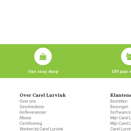
One stop shop
130 jaar 
Over Carel Lurvink
Klantens
Over ons
Bestellen
Geschiedenis
Bezorgen
Hofleverancier
Software k
Missie
Mijn Carel 
Certificering
Mijn Carel 
Werken bij Carel Lurvink
Carel Lurv